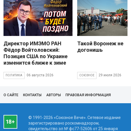
Директор ИМЭМО РАН
Такой Воронеж не
Фёдор Войтоловский:
догонишь
Позиция США по Украине
изменится ближе к зиме
06 августа 2026
29 июля 2026
ПОЛИТИКА
СОЮЗНОЕ
О САЙТЕ
КОНТАКТЫ
АВТОРЫ
ПРАВОВАЯ ИНФОРМАЦИЯ
© 1991-2026 «Союзное Вече». Сетевое издание
зарегистрировано роскомнадзором,
свидетельство эл № фc77-52606 от 25 января