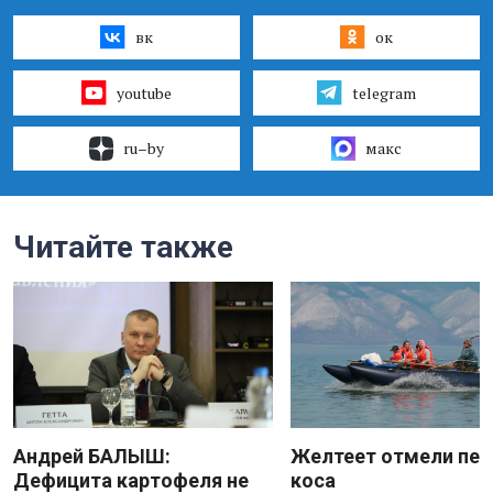
вк
ок
youtube
telegram
ru–by
макс
Читайте также
Андрей БАЛЫШ:
Желтеет отмели пес
Дефицита картофеля не
коса