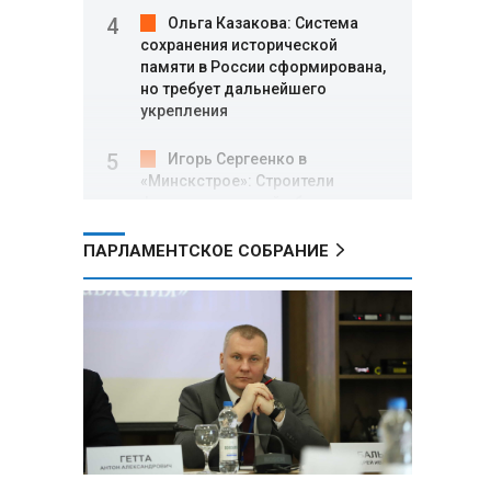
Ольга Казакова: Система
сохранения исторической
памяти в России сформирована,
но требует дальнейшего
укрепления
Игорь Сергеенко в
«Минскстрое»: Строители
формируют новый облик страны
и должны активнее участвовать
в улучшении охраны труда
ПАРЛАМЕНТСКОЕ СОБРАНИЕ
МИД РФ: Поездка
Зеленского в США не принесла
ожидаемых результатов
Белорусские школьники
собрали первые «космические»
томаты из семян, побывавших
на орбите