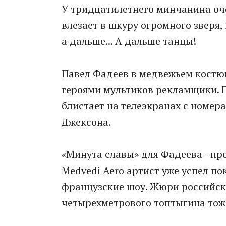
У тридцатилетнего минчанина оч
влезает в шкуру огромного зверя,
а дальше... А дальше танцы!
Павел Фадеев в медвежьем костю
героями мультиков рекламщики. Пр
блистает на телеэкранах с номер
Джексона.
«Минута славы» для Фадеева - пр
Medvedi Aero артист уже успел п
французские шоу. Жюри российс
четырехметрового топтыгина тоже