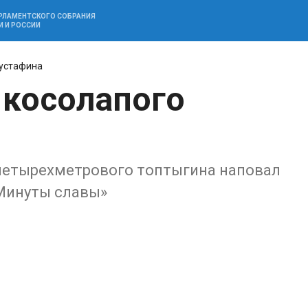
АРЛАМЕНТСКОГО СОБРАНИЯ
И И РОССИИ
устафина
 косолапого
четырехметрового топтыгина наповал
Минуты славы»