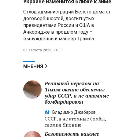
Украине изменится ближе к зиме
летательных аппаратов
Отход администрации Белого дома от
договорённостей, достигнутых
Президент Алжира готовится
президентами России и США в
к визиту в Беларусь — МИД
Алжира
Анкоридже в прошлом году –
вынужденный манёвр Трампа
Лантратова: судьба около
06 августа 2026, 14:00
300 жителей Курской области,
попавших в плен после
вторжения боевиков, остается
МНЕНИЯ
неизвестной
Реальный перелом на
Второй энергоблок БелАЭС
вновь вышел на номинальную
Тихом океане обеспечил
мощность после диагностики
удар СССР, а не атомные
оборудования
бомбардировки
Владимир Джабаров
СССР, а не атомные бомбы,
сломил Японию
Безопасность важнее