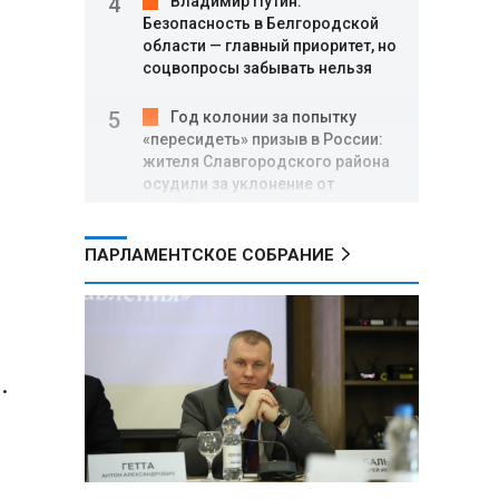
Владимир Путин:
Безопасность в Белгородской
области — главный приоритет, но
соцвопросы забывать нельзя
Год колонии за попытку
«пересидеть» призыв в России:
жителя Славгородского района
осудили за уклонение от
службы
ПАРЛАМЕНТСКОЕ СОБРАНИЕ
В Свердловской области
взорван автомобиль директора
производителя дронов «Упырь»
Российские пловцы
выиграли все золотые медали
.
первого дня Кубка мира по
зимнему плаванию
Александр Новак:
Независимые АЗС начнут