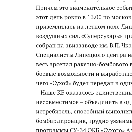
Причем это знаменательное событ
этот день ровно в 13.00 по моск
приземлилась на летном поле Лип
воздушных сил. «Суперсухарь» пр
собран на авиазаводе им. В.П. Чк
Специалисты Липецкого центра на
весь арсенал ракетно-бомбового 
боевые возможности и выработаю
чего «Сухой» будет передан в одн
– Наше КБ оказалось единственны
несовместимое – объединить в о
истребитель, способный выполнят
бомбардировщик, трудно уязвимы
программы СУ-34 ОКБ «Сухого» Ал