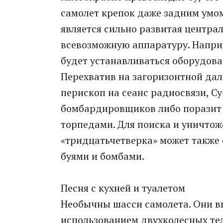
самолет крепок даже задним умом.
является сильно развитая центра
всевозможную аппаратуру. Наприм
будет устанавливаться оборудов
Перехватив на загоризонтной да
перископ на сеанс радиосвязи, С
бомбардировщиков либо поразит
торпедами. Для поиска и уничтож
«тридцатьчетверка» может также
буями и бомбами.
Песня с кухней и туалетом
Необычны шасси самолета. Они в
использованием двухколесных те