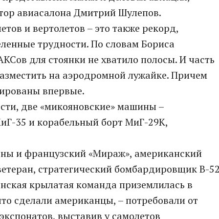
тор авиасалона Дмитрий Шулепов.
етов и вертолетов – это также рекорд,
ленные трудности. По словам Бориса
КСов для стоянки не хватило полосы. И часть
азместить на аэродромной лужайке. Причем
рированы впервые.
ости, две «микояновские» машины –
иГ-35 и корабельный борт МиГ-29К,
ены и французский «Мираж», американский
ветеран, стратегический бомбардировщик B-52
нская крылатая команда приземлилась в
что сделали американцы, – потребовали от
 экспонатов, выставив у самолетов