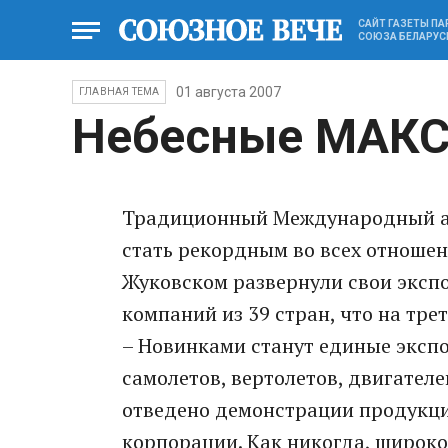
САЙТ ГАЗЕТЫ П
СОЮЗА БЕЛАРУС
01 августа 2007
ГЛАВНАЯ ТЕМА
Небесные МАК
Традиционный Международный а
стать рекордным во всех отношен
Жуковском развернули свои экспо
компаний из 39 стран, что на тре
– Новинками станут единые эксп
самолетов, вертолетов, двигател
отведено демонстрации продукц
корпорации. Как никогда, широко