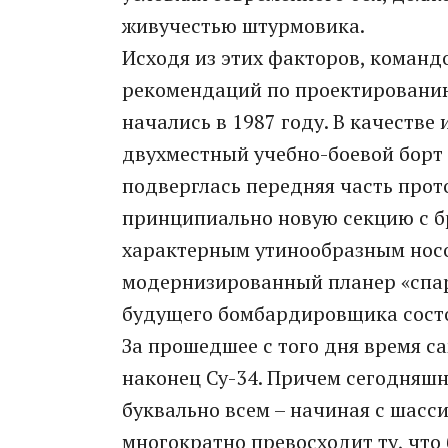
живучестью штурмовика.
Исходя из этих факторов, команд
рекомендаций по проектировани
начались в 1987 году. В качеств
двухместный учебно-боевой борт 
подверглась передняя часть про
принципиально новую секцию с б
характерным утинообразным носо
модернизированный планер «спар
будущего бомбардировщика состоя
За прошедшее с того дня время са
наконец Су-34. Причем сегодняшн
буквально всем – начиная с шасс
многократно превосходит ту, что