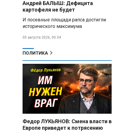
Андрей БАЛЫШ: Дефицита
снабжать топливом через
региональных операторов
картофеля не будет
И посевные площади рапса достигли
Беларусь и Россия
исторического максимума
усиливают сотрудничество по
реализации Целей устойчивого
05 августа 2026, 00:34
развития
Минобороны РФ:
ПОЛИТИКА
Освобождены Зарница и
Рыжевка
Строительство крупнейшего
логцентра Wildberries в
Беларуси идет с опережением
графика
Вячеслав Володин:
Противодействие
мошенничеству и миграционная
Федор ЛУКЬЯНОВ: Смена власти в
политика — приоритеты работы
Европе приведет к потрясению
Госдумы