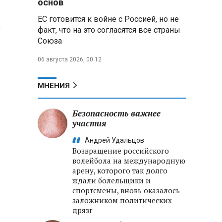
основ
ЕС готовится к войне с Россией, но не
Владимир Путин запросил у
ы
факт, что на это согласятся все страны
военного командования оценки
Союза
обстановки на линии боевого
соприкосновения
06 августа 2026, 00:12
Владимир Путин провел
крупные кадровые
МНЕНИЯ
перестановки в командовании
СВО и Минобороны
Безопасность важнее
участия
Минобороны РФ: новые
военно-строительные
Андрей Удальцов
подразделения будут возводить
Возвращение российского
стратегические объекты по всей
волейбола на международную
стране
арену, которого так долго
ждали болельщики и
спортсмены, вновь оказалось
заложником политических
дрязг