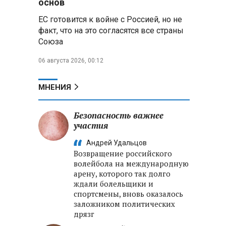
основ
реализации Целей устойчивого
ЕС готовится к войне с Россией, но не
развития
факт, что на это согласятся все страны
Союза
Минобороны РФ:
Освобождены Зарница и
06 августа 2026, 00:12
Рыжевка
Строительство крупнейшего
МНЕНИЯ
логцентра Wildberries в
Беларуси идет с опережением
графика
Безопасность важнее
участия
Вячеслав Володин:
Андрей Удальцов
Противодействие
Возвращение российского
мошенничеству и миграционная
волейбола на международную
политика — приоритеты работы
арену, которого так долго
Госдумы
ждали болельщики и
спортсмены, вновь оказалось
заложником политических
дрязг