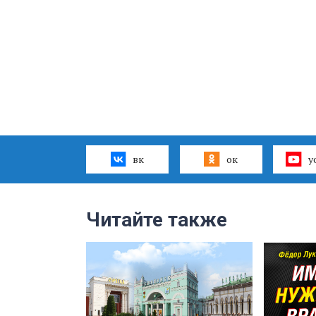
вк
ок
y
Читайте также