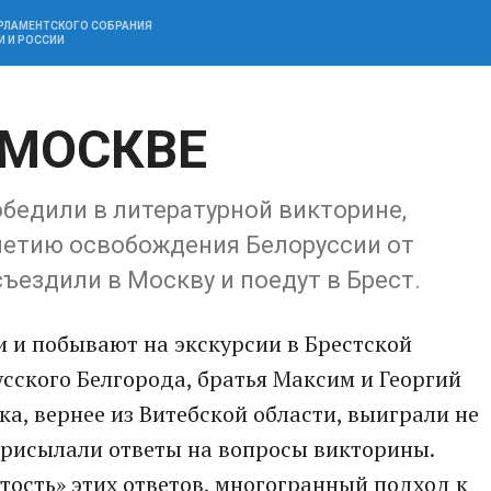
АРЛАМЕНТСКОГО СОБРАНИЯ
И И РОССИИ
 МОСКВЕ
обедили в литературной викторине,
-летию освобождения Белоруссии от
ъездили в Москву и поедут в Брест.
 и побывают на экскурсии в Брестской
усского Белгорода, братья Максим и Георгий
а, вернее из Витебской области, выиграли не
 присылали ответы на вопросы викторины.
ость» этих ответов, многогранный подход к