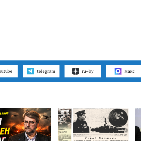
outube
telegram
ru–by
макс