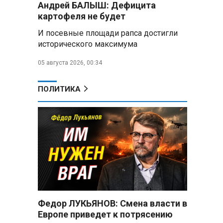
Андрей БАЛЫШ: Дефицита
Год колонии за попытку
«пересидеть» призыв в России:
картофеля не будет
жителя Славгородского района
И посевные площади рапса достигли
осудили за уклонение от
исторического максимума
службы
05 августа 2026, 00:34
В Свердловской области
взорван автомобиль директора
производителя дронов «Упырь»
ПОЛИТИКА
Российские пловцы
выиграли все золотые медали
первого дня Кубка мира по
зимнему плаванию
Александр Новак:
Независимые АЗС начнут
снабжать топливом через
региональных операторов
Федор ЛУКЬЯНОВ: Смена власти в
Беларусь и Россия
Европе приведет к потрясению
усиливают сотрудничество по