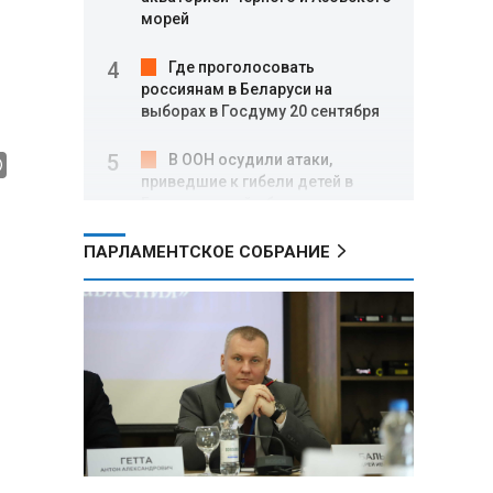
морей
Где проголосовать
россиянам в Беларуси на
выборах в Госдуму 20 сентября
В ООН осудили атаки,
приведшие к гибели детей в
Белгородской области и под
Геленджиком
ПАРЛАМЕНТСКОЕ СОБРАНИЕ
Пять месяцев один на
позиции: боец с позывным Гуль
отбивал атаки ВСУ под ударами
дронов
Владимир Путин:
Безопасность в Белгородской
области — главный приоритет, но
соцвопросы забывать нельзя