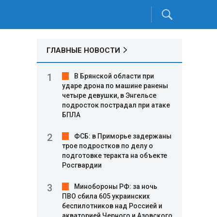
ГЛАВНЫЕ НОВОСТИ
В Брянской области при
ударе дрона по машине ранены
четыре девушки, в Энгельсе
подросток пострадал при атаке
БПЛА
ФСБ: в Приморье задержаны
трое подростков по делу о
подготовке теракта на объекте
Росгвардии
Минобороны РФ: за ночь
ПВО сбила 605 украинских
беспилотников над Россией и
акваторией Черного и Азовского