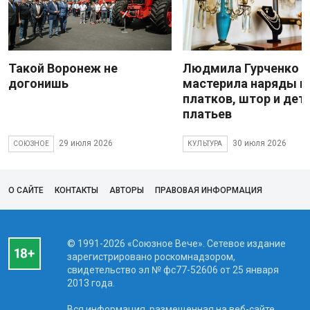
Такой Воронеж не
Людмила Гурченко
догонишь
мастерила наряды и
платков, штор и дет
платьев
29 июля 2026
30 июля 2026
СОЮЗНОЕ
КУЛЬТУРА
О САЙТЕ
КОНТАКТЫ
АВТОРЫ
ПРАВОВАЯ ИНФОРМАЦИЯ
© 1991-2026 «Союзное Вече». Сетевое издание
зарегистрировано роскомнадзором,
свидетельство эл № фc77-52606 от 25 января
2013 года.
Вся информация, размещенная на веб-сайте