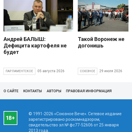
Андрей БАЛЫШ:
Такой Воронеж не
Дефицита картофеля не
догонишь
будет
05 августа 2026
29 июля 2026
ПАРЛАМЕНТСКОЕ
СОЮЗНОЕ
О САЙТЕ
КОНТАКТЫ
АВТОРЫ
ПРАВОВАЯ ИНФОРМАЦИЯ
© 1991-2026 «Союзное Вече». Сетевое издание
зарегистрировано роскомнадзором,
свидетельство эл № фc77-52606 от 25 января
2013 года.