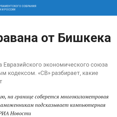
АРЛАМЕНТСКОГО СОБРАНИЯ
И И РОССИИ
равана от Бишкека
ов Евразийского экономического союза
 кодексом. «СВ» разбирает, какие
т
ую, на границе соберется многокилометровая
, таможенникам подсказывает компьютерная
 РИА Новости