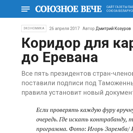
САЙТ ГАЗЕТЫ П
СОЮЗА БЕЛАРУС
26 апреля 2017
Автор
Дмитрий Козуров
ЭКОНОМИКА
Коридор для ка
до Еревана
Все пять президентов стран-член
поставили подписи под Таможенным
правила установит новый докумен
Если проверять каждую фуру вручн
очередь. Где искать контрабанду
программа. Фото: Игорь Заремба/