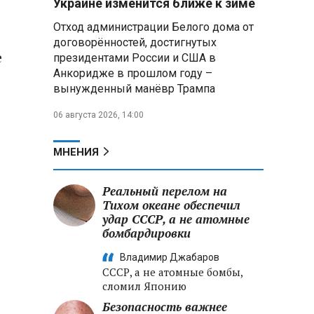
Украине изменится ближе к зиме
летательных аппаратов
Отход администрации Белого дома от
договорённостей, достигнутых
Президент Алжира готовится
е
президентами России и США в
к визиту в Беларусь — МИД
Алжира
Анкоридже в прошлом году –
вынужденный манёвр Трампа
о
Лантратова: судьба около
06 августа 2026, 14:00
300 жителей Курской области,
попавших в плен после
вторжения боевиков, остается
МНЕНИЯ
неизвестной
Реальный перелом на
Второй энергоблок БелАЭС
вновь вышел на номинальную
Тихом океане обеспечил
мощность после диагностики
удар СССР, а не атомные
оборудования
бомбардировки
Владимир Джабаров
СССР, а не атомные бомбы,
сломил Японию
Безопасность важнее