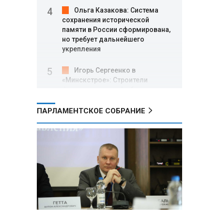
Ольга Казакова: Система
сохранения исторической
памяти в России сформирована,
но требует дальнейшего
укрепления
Игорь Сергеенко в
«Минскстрое»: Строители
формируют новый облик страны
и должны активнее участвовать
в улучшении охраны труда
ПАРЛАМЕНТСКОЕ СОБРАНИЕ
МИД РФ: Поездка
Зеленского в США не принесла
ожидаемых результатов
Белорусские школьники
собрали первые «космические»
томаты из семян, побывавших
на орбите