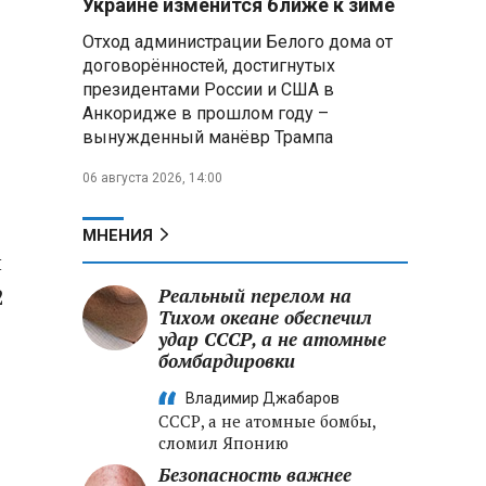
Украине изменится ближе к зиме
летательных аппаратов
Отход администрации Белого дома от
договорённостей, достигнутых
Президент Алжира готовится
президентами России и США в
к визиту в Беларусь — МИД
Алжира
Анкоридже в прошлом году –
вынужденный манёвр Трампа
Лантратова: судьба около
06 августа 2026, 14:00
300 жителей Курской области,
попавших в плен после
вторжения боевиков, остается
МНЕНИЯ
неизвестной
ы
2
Реальный перелом на
Второй энергоблок БелАЭС
вновь вышел на номинальную
Тихом океане обеспечил
мощность после диагностики
удар СССР, а не атомные
оборудования
бомбардировки
Владимир Джабаров
СССР, а не атомные бомбы,
сломил Японию
Безопасность важнее