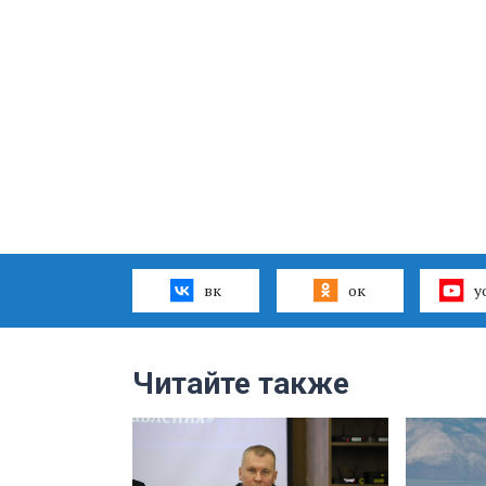
вк
ок
y
Читайте также