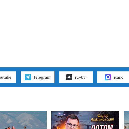
outube
telegram
ru–by
макс