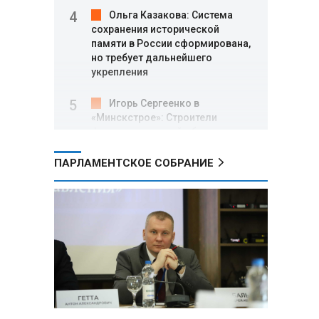
Ольга Казакова: Система
сохранения исторической
памяти в России сформирована,
но требует дальнейшего
укрепления
Игорь Сергеенко в
«Минскстрое»: Строители
формируют новый облик страны
и должны активнее участвовать
в улучшении охраны труда
ПАРЛАМЕНТСКОЕ СОБРАНИЕ
МИД РФ: Поездка
Зеленского в США не принесла
ожидаемых результатов
Белорусские школьники
собрали первые «космические»
томаты из семян, побывавших
на орбите