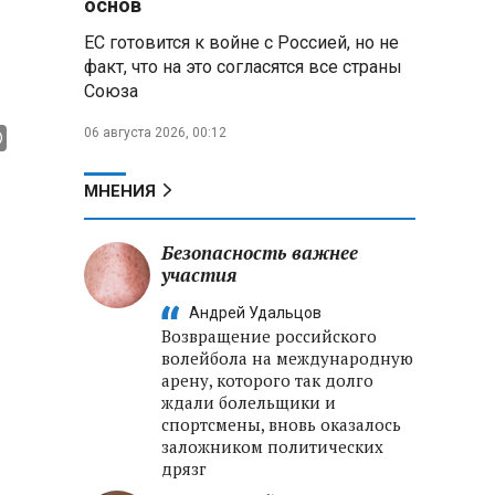
основ
реализации Целей устойчивого
ЕС готовится к войне с Россией, но не
развития
факт, что на это согласятся все страны
Союза
Минобороны РФ:
Освобождены Зарница и
06 августа 2026, 00:12
Рыжевка
Строительство крупнейшего
МНЕНИЯ
логцентра Wildberries в
Беларуси идет с опережением
графика
Безопасность важнее
участия
Вячеслав Володин:
Андрей Удальцов
Противодействие
Возвращение российского
мошенничеству и миграционная
волейбола на международную
политика — приоритеты работы
арену, которого так долго
Госдумы
ждали болельщики и
спортсмены, вновь оказалось
заложником политических
дрязг