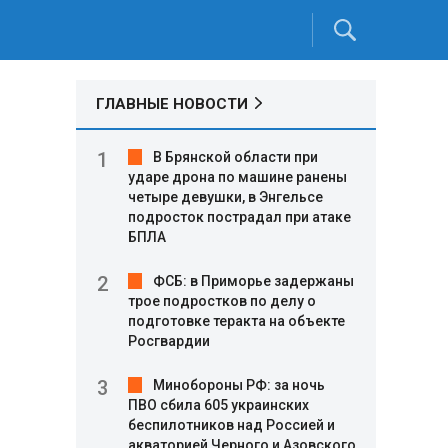
ГЛАВНЫЕ НОВОСТИ
В Брянской области при
ударе дрона по машине ранены
четыре девушки, в Энгельсе
подросток пострадал при атаке
БПЛА
ФСБ: в Приморье задержаны
трое подростков по делу о
подготовке теракта на объекте
Росгвардии
Минобороны РФ: за ночь
ПВО сбила 605 украинских
е
беспилотников над Россией и
акваторией Черного и Азовского