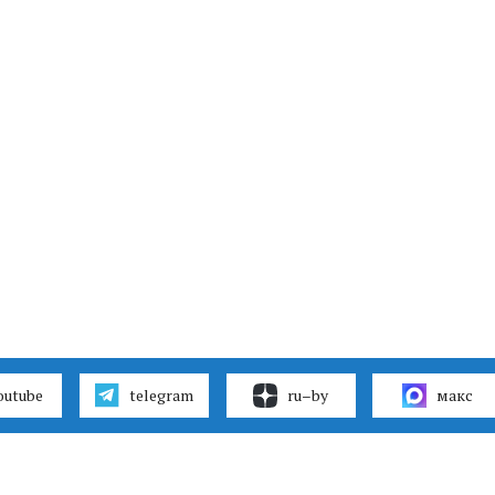
outube
telegram
ru–by
макс