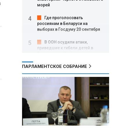
а
морей
Где проголосовать
россиянам в Беларуси на
выборах в Госдуму 20 сентября
В ООН осудили атаки,
приведшие к гибели детей в
Белгородской области и под
Геленджиком
ПАРЛАМЕНТСКОЕ СОБРАНИЕ
Пять месяцев один на
позиции: боец с позывным Гуль
отбивал атаки ВСУ под ударами
дронов
Владимир Путин:
Безопасность в Белгородской
области — главный приоритет, но
соцвопросы забывать нельзя