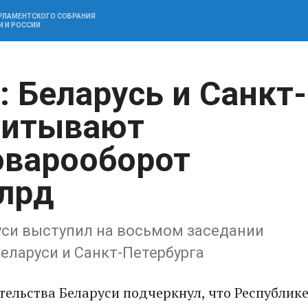
АРЛАМЕНТСКОГО СОБРАНИЯ
И И РОССИИ
 Беларусь и Санкт-
читывают
оварооборот
лрд
уси выступил на восьмом заседании
еларуси и Санкт-Петербурга
тельства Беларуси подчеркнул, что Республик