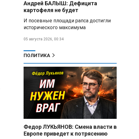
Андрей БАЛЫШ: Дефицита
Год колонии за попытку
«пересидеть» призыв в России:
картофеля не будет
жителя Славгородского района
И посевные площади рапса достигли
осудили за уклонение от
исторического максимума
службы
05 августа 2026, 00:34
В Свердловской области
взорван автомобиль директора
производителя дронов «Упырь»
ПОЛИТИКА
Российские пловцы
выиграли все золотые медали
первого дня Кубка мира по
зимнему плаванию
Александр Новак:
Независимые АЗС начнут
снабжать топливом через
региональных операторов
Федор ЛУКЬЯНОВ: Смена власти в
Беларусь и Россия
Европе приведет к потрясению
усиливают сотрудничество по