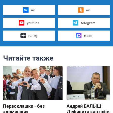
вк
ок
youtube
telegram
ru–by
макс
Читайте также
Первоклашки - без
Андрей БАЛЫШ:
«домашки»
Дефицита картофеля