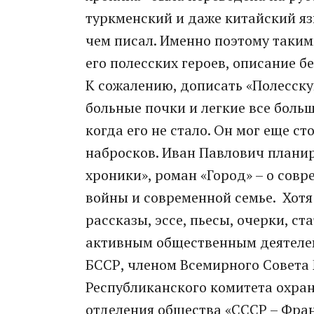
туркменский и даже китайский язы
чем писал. Именно поэтому таки
его полесских героев, описание 
К сожалению, дописать «Полесску
больные почки и легкие все больш
когда его не стало. Он мог еще ст
набросков. Иван Павлович плани
хроники», роман «Город» – о сов
войны и современной семье. Хотя 
рассказы, эссе, пьесы, очерки, ст
активным общественным деятелем
БССР, членом Всемирного Совета
Республиканского комитета охра
отделения общества «СССР – Фран