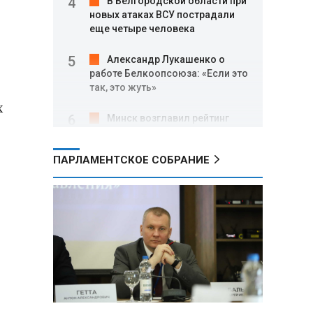
В Белгородской области при
новых атаках ВСУ пострадали
еще четыре человека
Александр Лукашенко о
работе Белкоопсоюза: «Если это
так, это жуть»
х
Минск возглавил рейтинг
самых популярных зарубежных
городов у российских туристов
ПАРЛАМЕНТСКОЕ СОБРАНИЕ
Минобороны РФ: при
освобождении Анискино ВСУ
понесли большие потери, часть
военных сдалась в плен
Александр Лукашенко:
Россияне «услышали батьку» и
скупают пустующие дома в
белорусских деревнях