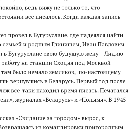
покойно, ведь вижу не только то, что
остоянии все писалось. Когда каждая запись
ет провел в Бугуруслане, где надеялся найти
го семьей и родным Глинищем, Иван Павлович
тил в Бугуруслане свою будущую жену – Лидию
 работу на станции Сходня под Москвой
я там было немало земляков, по-настоящему
ишь вернувшись в Беларусь. Первый год после
еж все-таки находил время писать. Печатался
мена», журналах «Беларусь» и «Полымя». В 1945-
сказ «Свидание за городом» вырос, к
. Возвращаясь из командировки пригородным