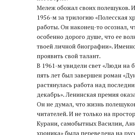
Мележ обожал своих полещуков. И 
1956-м за трилогию «Полесская х
работы. Он наконец-то осознал, ч
особенно дорого душе, что ее вол
твоей личной биографии». Именно
проявить свой талант.
В 1961-м увидели свет «Люди на б
пять лет был завершен роман «Дун
растянулась работа над последни
декабрь». Ленинская премия оказ
Он не думал, что жизнь полещуко
читателей. И не только на просто
Курани, самобытных Василии, Анн
хроника» была переведена на рус