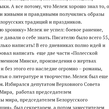
ки. А все потому, что Мележ хорошо знал то, 
ми живыми и правдивыми получились образы
белорусских традиций и праздников.
ю хронику» Мележ не успел: боевое ранение,
е давали о себе знать. Писателю было всего 55
олько написать! В его дневниках полно идей и
ровал написать еще две части «Полесской
ременном Минске, произведения о жертвах
и без этого его наследие огромно – романы,
атьи о литературе и творчестве. Мележ был еще
. Избирался депутатом Верховного Совета
 Мира, работал председателем
ны мира, председателем Белорусского
ция», был секретарем, а потом заместителем