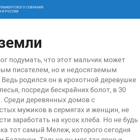
АРЛАМЕНТСКОГО СОБРАНИЯ
И И РОССИИ
 земли
мог подумать, что этот мальчик может
ным писателем, но и недосягаемым
 Ведь родился он в крохотной деревушке
есья, посреди бескрайних болот, в 30
. Среди деревянных домов с
тых мужиков в сермягах и женщин, не
и заработать на кусок хлеба. Но не будь
ика тот самый Мележ, которого сегодня
 Беларуси. Только он мог так ярко и