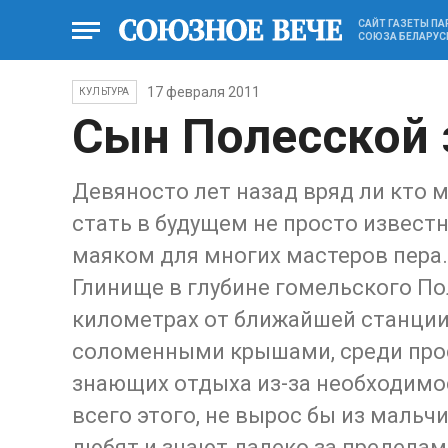
САЙТ ГАЗЕТЫ П
СОЮЗА БЕЛАРУС
17 февраля 2011
КУЛЬТУРА
Сын Полесской
Девяносто лет назад вряд ли кто 
стать в будущем не просто извест
маяком для многих мастеров пера.
Глинище в глубине гомельского Пол
километрах от ближайшей станции
соломенными крышами, среди прос
знающих отдыха из-за необходимост
всего этого, не вырос бы из мальч
любят и знают далеко за пределами