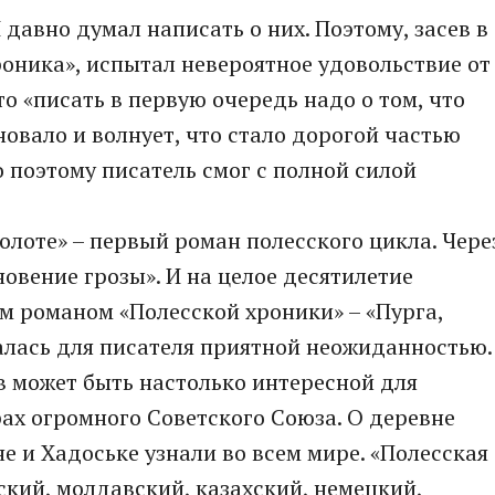
давно думал написать о них. Поэтому, засев в
роника», испытал невероятное удовольствие от
то «писать в первую очередь надо о том, что
новало и волнует, что стало дорогой частью
 поэтому писатель смог с полной силой
олоте» – первый роман полесского цикла. Чере
овение грозы». И на целое десятилетие
м романом «Полесской хроники» – «Пурга,
алась для писателя приятной неожиданностью.
в может быть настолько интересной для
рах огромного Советского Союза. О деревне
е и Хадоське узнали во всем мире. «Полесская
ский, молдавский, казахский, немецкий,