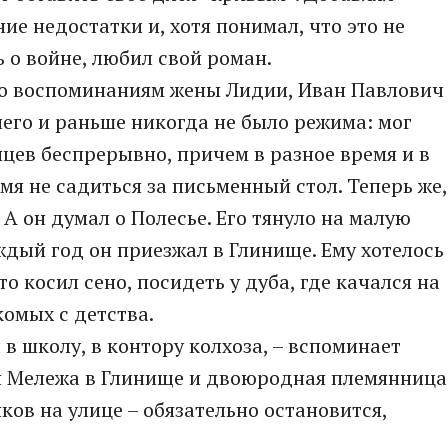
е недостатки и, хотя понимал, что это не
ь о войне, любил свой роман.
по воспоминаниям жены Лидии, Иван Павлович
 него и раньше никогда не было режима: мог
яцев беспрерывно, причем в разное время и в
мя не садиться за письменный стол. Теперь же,
 А он думал о Полесье. Его тянуло на малую
дый год он приезжал в Глинище. Ему хотелось
о косил сено, посидеть у дуба, где качался на
комых с детства.
 в школу, в контору колхоза, – вспоминает
я Мележа в Глинище и двоюродная племянница
яков на улице – обязательно остановится,