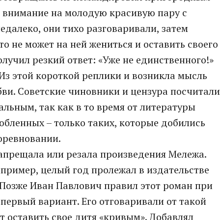
и внимание на молодую красивую пару с
едалеко, они тихо разговаривали, затем
то не может на ней жениться и оставить своего
олучил резкий ответ: «Уже не единственного!»
 Из этой короткой реплики и возникла мысль
бви. Советские чиновники и цензура посчитали
альным, так как в то время от литературы
любленных – только таких, которые добились
соревновании.
апрещала или резала произведения Мележа.
пример, целый год пролежал в издательстве
 Позже Иван Павлович правил этот роман при
первый вариант. Его отговаривали от такой
ет оставить свое дитя «кривым». Добавлял