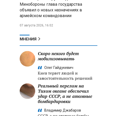
Александр Лукашенко:
Минобороны глава государства
Хотите «собирать сливки» в
объявил о новых назначениях в
городах — отвечайте и за
армейском командовании
отдалённые деревни
07 августа 2026, 16:02
Минобороны РФ: установлен
контроль над Анискино в
Харьковской области
МНЕНИЯ
ФСБ и МВД накрыли сеть
Скоро некого будет
криптообменников в «Москва-
мобилизовывать
Сити», через которую
украинские call-центры
Олег Гайдукевич
выводили похищенные деньги
Киев теряет людей и
самостоятельность решений
Реальный перелом на
Тихом океане обеспечил
удар СССР, а не атомные
бомбардировки
Владимир Джабаров
СССР, а не атомные бомбы,