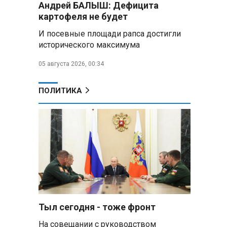
Андрей БАЛЫШ: Дефицита
Алесандр Лукашенко назвал
картофеля не будет
работу сельской торговли
«неудовлетворительной» и
И посевные площади рапса достигли
возмутился «просрочкой и
исторического максимума
тухлятиной»
05 августа 2026, 00:34
Владимир Путин обсудил с
Совбезом дополнительные
меры по защите инфраструктуры
ПОЛИТИКА
от терактов
Минобороны РФ: «Искандер»
уничтожил эшелон с техникой
ВСУ в Днепропетровской
области
Главы правительств ЕАЭС
подписали три соглашения по
e‑торговле, биржевому рынку и
ученым званиям
Тыл сегодня - тоже фронт
На совещании с руководством