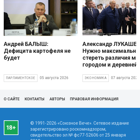
Андрей БАЛЫШ:
Александр ЛУКАШЕН
Дефицита картофеля не
Нужно максимально
будет
стереть различия м
городом и деревней
05 августа 2026
07 августа 2026
ПАРЛАМЕНТСКОЕ
ЭКОНОМИКА
О САЙТЕ
КОНТАКТЫ
АВТОРЫ
ПРАВОВАЯ ИНФОРМАЦИЯ
© 1991-2026 «Союзное Вече». Сетевое издание
зарегистрировано роскомнадзором,
свидетельство эл № фc77-52606 от 25 января