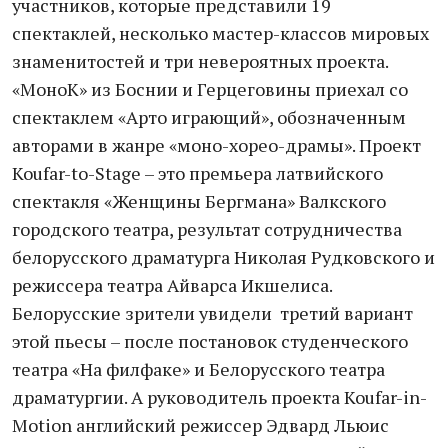
участников, которые представили 19
спектаклей, несколько мастер-классов мировых
знаменитостей и три невероятных проекта.
«МоноК» из Боснии и Герцеговины приехал со
спектаклем «Арто играющий», обозначенным
авторами в жанре «моно-хорео-драмы». Проект
Koufar-to-Stage – это премьера латвийского
спектакля «Женщины Бергмана» Валкского
городского театра, результат сотрудничества
белорусского драматурга Николая Рудковского и
режиссера театра Айварса Икшелиса.
Белорусские зрители увидели третий вариант
этой пьесы – после постановок студенческого
театра «На филфаке» и Белорусского театра
драматургии. А руководитель проекта Koufar-in-
Motion английский режиссер Эдвард Льюис