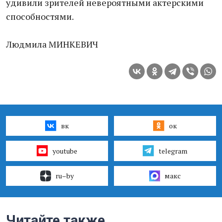
удивили зрителей невероятными актерскими
способностями.
Людмила МИНКЕВИЧ
вк
ок
youtube
telegram
ru–by
макс
Читайте также