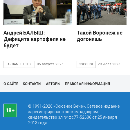
Андрей БАЛЫШ:
Такой Воронеж не
Дефицита картофеля не
догонишь
будет
05 августа 2026
29 июля 2026
ПАРЛАМЕНТСКОЕ
СОЮЗНОЕ
О САЙТЕ
КОНТАКТЫ
АВТОРЫ
ПРАВОВАЯ ИНФОРМАЦИЯ
© 1991-2026 «Союзное Вече». Сетевое издание
зарегистрировано роскомнадзором,
свидетельство эл № фc77-52606 от 25 января
2013 года.