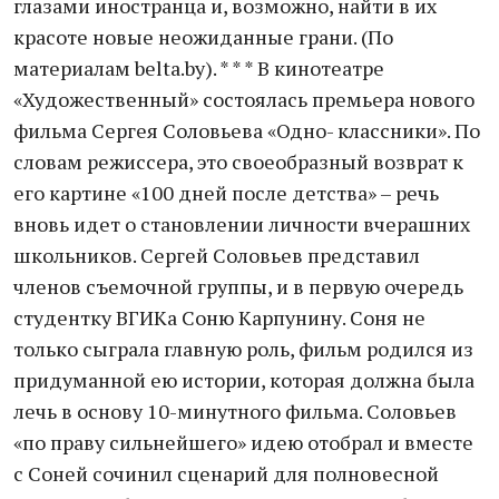
глазами иностранца и, возможно, найти в их
красоте новые неожиданные грани. (По
материалам belta.by). * * * В кинотеатре
«Художественный» состоялась премьера нового
фильма Сергея Соловьева «Одно- классники». По
словам режиссера, это своеобразный возврат к
его картине «100 дней после детства» – речь
вновь идет о становлении личности вчерашних
школьников. Сергей Соловьев представил
членов съемочной группы, и в первую очередь
студентку ВГИКа Соню Карпунину. Соня не
только сыграла главную роль, фильм родился из
придуманной ею истории, которая должна была
лечь в основу 10-минутного фильма. Соловьев
«по праву сильнейшего» идею отобрал и вместе
с Соней сочинил сценарий для полновесной