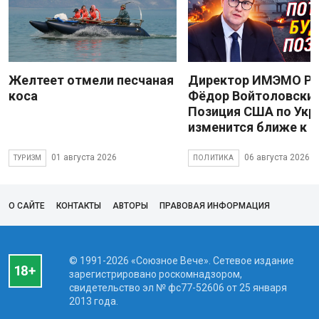
Желтеет отмели песчаная
Директор ИМЭМО Р
коса
Фёдор Войтоловский
Позиция США по Укр
изменится ближе к 
01 августа 2026
06 августа 2026
ТУРИЗМ
ПОЛИТИКА
О САЙТЕ
КОНТАКТЫ
АВТОРЫ
ПРАВОВАЯ ИНФОРМАЦИЯ
© 1991-2026 «Союзное Вече». Сетевое издание
зарегистрировано роскомнадзором,
свидетельство эл № фc77-52606 от 25 января
2013 года.