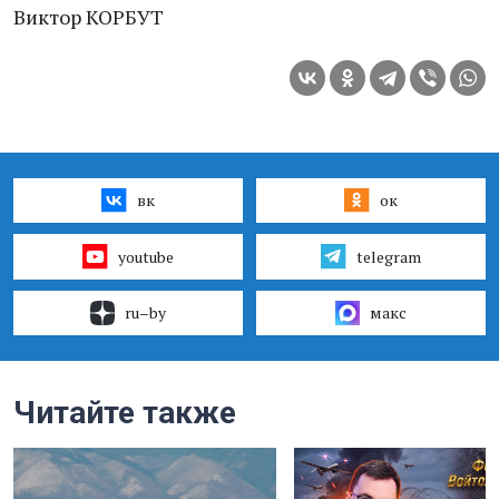
Виктор КОРБУТ
вк
ок
youtube
telegram
ru–by
макс
Читайте также