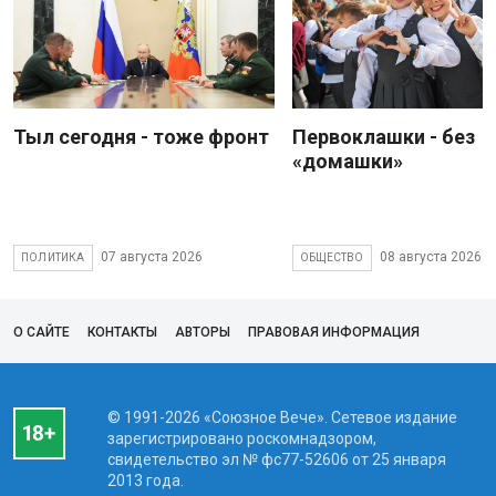
Тыл сегодня - тоже фронт
Первоклашки - без
«домашки»
07 августа 2026
08 августа 2026
ПОЛИТИКА
ОБЩЕСТВО
О САЙТЕ
КОНТАКТЫ
АВТОРЫ
ПРАВОВАЯ ИНФОРМАЦИЯ
© 1991-2026 «Союзное Вече». Сетевое издание
зарегистрировано роскомнадзором,
свидетельство эл № фc77-52606 от 25 января
2013 года.