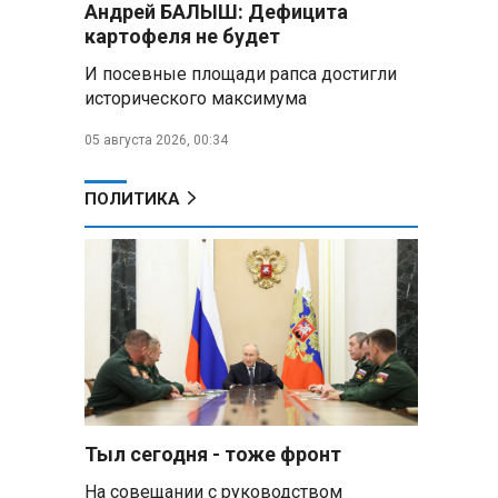
Андрей БАЛЫШ: Дефицита
самых популярных зарубежных
картофеля не будет
городов у российских туристов
И посевные площади рапса достигли
Минобороны РФ: при
исторического максимума
освобождении Анискино ВСУ
понесли большие потери, часть
05 августа 2026, 00:34
военных сдалась в плен
ПОЛИТИКА
Александр Лукашенко:
Россияне «услышали батьку» и
скупают пустующие дома в
белорусских деревнях
Алесандр Лукашенко назвал
работу сельской торговли
«неудовлетворительной» и
возмутился «просрочкой и
тухлятиной»
Тыл сегодня - тоже фронт
Владимир Путин обсудил с
Совбезом дополнительные
На совещании с руководством