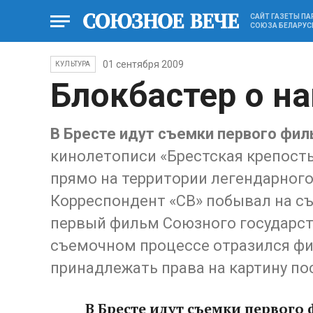
САЙТ ГАЗЕТЫ П
СОЮЗА БЕЛАРУС
01 сентября 2009
КУЛЬТУРА
Блокбастер о н
В Бресте идут съемки первого фил
кинолетописи «Брестская крепость
прямо на территории легендарног
Корреспондент «СВ» побывал на съ
первый фильм Союзного государст
съемочном процессе отразился фи
принадлежать права на картину по
В Бресте идут съемки первого