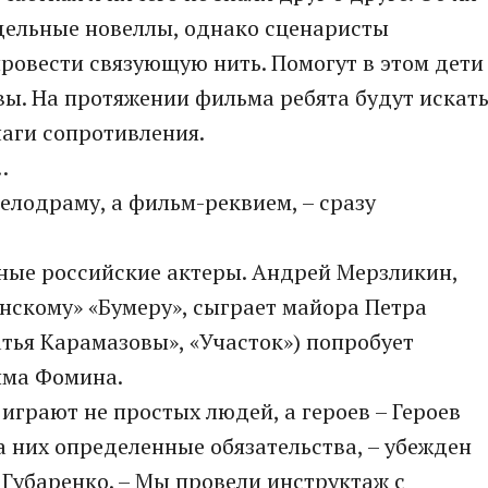
дельные новеллы, однако сценаристы
ровести связующую нить. Помогут в этом дети
вы. На протяжении фильма ребята будут искат
чаги сопротивления.
…
лодраму, а фильм-реквием, – сразу
ные российские актеры. Андрей Мерзликин,
нскому» «Бумеру», сыграет майора Петра
атья Карамазовы», «Участок») попробует
има Фомина.
играют не простых людей, а героев – Героев
а них определенные обязательства, – убежден
Губаренко. – Мы провели инструктаж с