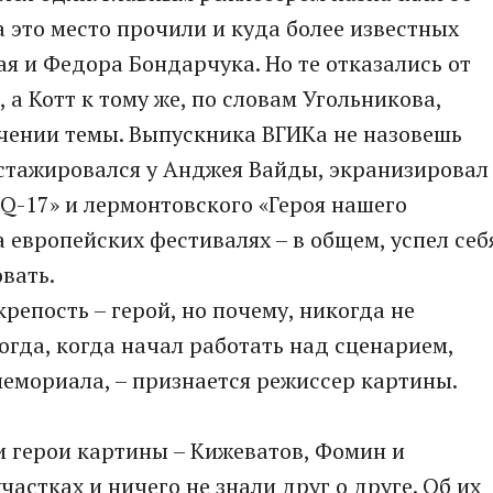
а это место прочили и куда более известных
ая и Федора Бондарчука. Но те отказались от
, а Котт к тому же, по словам Угольникова,
чении темы. Выпускника ВГИКа не назовешь
стажировался у Анджея Вайды, экранизировал
Q-17» и лермонтовского «Героя нашего
 европейских фестивалях – в общем, успел себ
вать.
 крепость – герой, но почему, никогда не
огда, когда начал работать над сценарием,
емориала, – признается режиссер картины.
 герои картины – Кижеватов, Фомин и
частках и ничего не знали друг о друге. Об их