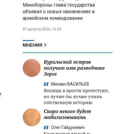
меры по защите инфраструктуры
Минобороны глава государства
от терактов
объявил о новых назначениях в
армейском командовании
Минобороны РФ: «Искандер»
уничтожил эшелон с техникой
07 августа 2026, 16:02
ВСУ в Днепропетровской
области
МНЕНИЯ
Главы правительств ЕАЭС
подписали три соглашения по
Курильский остров
e‑торговле, биржевому рынку и
получит имя разведчика
ученым званиям
Зорге
Михаил ВАСИЛЬЕВ
Японцы в ярости протестуют,
е
но лучше бы лучше учили
собственную историю
Скоро некого будет
мобилизовывать
Олег Гайдукевич
Киев теряет людей и