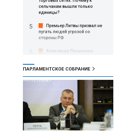
торговых сетях: Почему к
сельчанам вышли только
единицы?
Премьер Литвы призвал не
пугать людей угрозой со
стороны РФ
Александр Лукашенко
подарили белорусский бинокль,
изготовленный по стандартам
ПАРЛАМЕНТСКОЕ СОБРАНИЕ
НАТО
В Белгородской области при
новых атаках ВСУ пострадали
еще четыре человека
Александр Лукашенко о
работе Белкоопсоюза: «Если это
так, это жуть»
Минск возглавил рейтинг