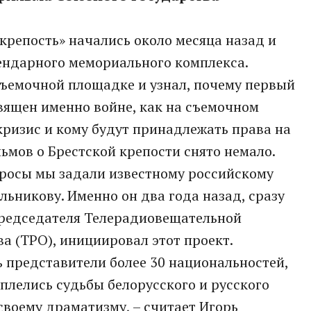
крепость» начались около месяца назад и
ендарного мемориального комплекса.
съемочной площадке и узнал, почему первый
вящен именно войне, как на съемочном
ризис и кому будут принадлежать права на
ьмов о Брестской крепости снято немало.
просы мы задали известному российскому
льникову. Именно он два года назад, сразу
председателя Телерадиовещательной
а (ТРО), инициировал этот проект.
ь представители более 30 национальностей,
еплелись судьбы белорусского и русского
своему драматизму, – считает Игорь