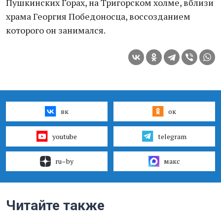
Пушкинских Горах, на Тригорском холме, вблизи
храма Георгия Победоносца, воссозданием
которого он занимался.
вк
ок
youtube
telegram
ru–by
макс
Читайте также