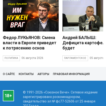
Федор ЛУКЬЯНОВ: Смена
Андрей БАЛЫШ:
власти в Европе приведет
Дефицита картофеля
к потрясению основ
будет
06 августа 2026
05 августа 
ПОЛИТИКА
ПАРЛАМЕНТСКОЕ
О САЙТЕ
КОНТАКТЫ
АВТОРЫ
ПРАВОВАЯ ИНФОРМАЦИЯ
© 1991-2026 «Союзное Вече». Сетевое издание
зарегистрировано роскомнадзором,
свидетельство эл № фc77-52606 от 25 января
2013 года.