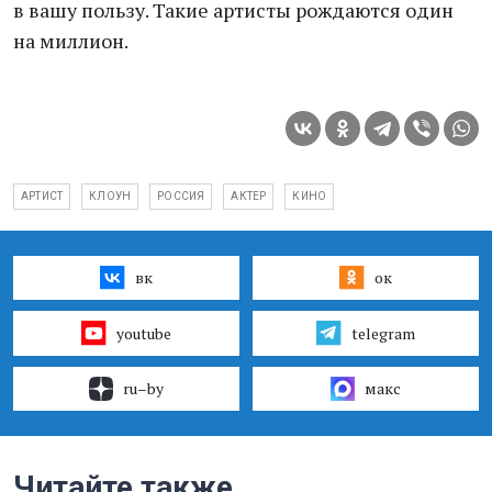
в вашу пользу. Такие артисты рождаются один
на миллион.
АРТИСТ
КЛОУН
РОССИЯ
АКТЕР
КИНО
вк
ок
youtube
telegram
ru–by
макс
Читайте также