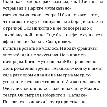
Скрипка с юмором рассказывал, как 10 лет назад
устраивал в Париже музыкально-
гастрономические вечера. И был поражен тем,
что за экзотику у французов шли борщ и котлеты
с гречкой. Большинство и не подозревало о
такой вкусной пище. Еще бы – на фоне суши-то и
африканских блюд… Сало, правда,
культивировать не удалось. И водку французы
употребляли, не закусывая. Не в пример
питерцам. Когда музыканты «ВВ» привезли на
день рождения группы «АукцЫон» водку и шмат
сала размером едва ли не метр на метр, то
угощение исчезло мгновенно. А два года назад
Олегу посчастливилось выйти на сцену Малого
театра. Он сыграл Выборного в «Наталке-
Полтавке» – киевский театр приезжал на