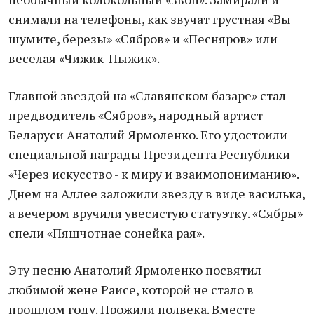
снимали на телефоны, как звучат грустная «Вы
шумите, березы» «Сябров» и «Песняров» или
веселая «Чижик-Пыжик».
Главной звездой на «Славянском базаре» стал
предводитель «Сябров», народный артист
Беларуси Анатолий Ярмоленко. Его удостоили
специальной награды Президента Республики
«Через искусство - к миру и взаимопониманию».
Днем на Аллее заложили звезду в виде василька,
а вечером вручили увесистую статуэтку. «Сябры»
спели «Пяшчотнае сонейка рая».
Эту песню Анатолий Ярмоленко посвятил
любимой жене Раисе, которой не стало в
прошлом году. Прожили полвека. Вместе