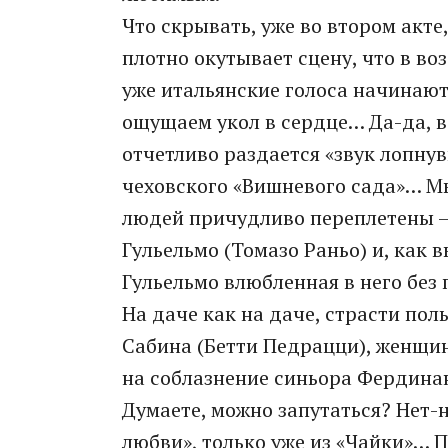
Что скрывать, уже во втором акте
плотно окутывает сцену, что в во
уже итальянские голоса начинают
ощущаем укол в сердце… Да-да, в
отчетливо раздается «звук лопну
чеховского «Вишневого сада»… М
людей причудливо переплетены –
Гульельмо (Томазо Раньо) и, как в
Гульельмо влюбленная в него без 
На даче как на даче, страсти пол
Сабина (Бетти Педрацци), женщин
на соблазнение синьора Фердина
Думаете, можно запутаться? Нет-н
любви», только уже из «Чайки»… 