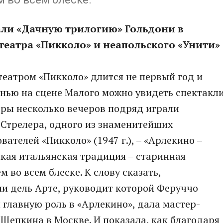
али «Дачную трилогию» Гольдони в
театра «Пикколо» и неапольского «Унити»
театром «Пикколо» длится не первый год и
нью на сцене Малого можно увидеть спектакл
теры несколько вечеров подряд играли
Стрелера, одного из знаменитейших
вателей «Пикколо» (1947 г.), – «Арлекино –
икая итальянская традиция – старинная
 во всем блеске. К слову сказать,
 дель Арте, руководит которой Феруччо
 главную роль в «Арлекино», дала мастер-
 Щепкина в Москве. И показала, как благодаря