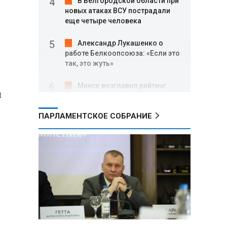
В Белгородской области при
новых атаках ВСУ пострадали
еще четыре человека
Александр Лукашенко о
работе Белкоопсоюза: «Если это
так, это жуть»
Минск возглавил рейтинг
и
самых популярных зарубежных
городов у российских туристов
ПАРЛАМЕНТСКОЕ СОБРАНИЕ
Минобороны РФ: при
освобождении Анискино ВСУ
понесли большие потери, часть
военных сдалась в плен
Александр Лукашенко:
Россияне «услышали батьку» и
скупают пустующие дома в
белорусских деревнях