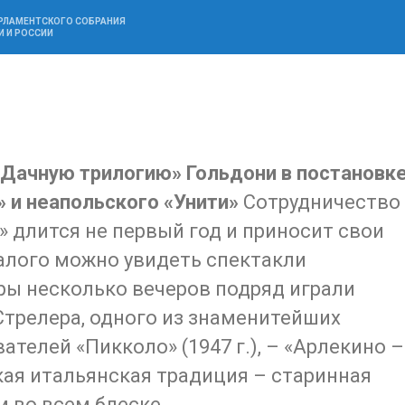
АРЛАМЕНТСКОГО СОБРАНИЯ
И И РОССИИ
«Дачную трилогию» Гольдони в постановк
» и неапольского «Унити»
Сотрудничество
» длится не первый год и приносит свои
алого можно увидеть спектакли
еры несколько вечеров подряд играли
трелера, одного из знаменитейших
ателей «Пикколо» (1947 г.), – «Арлекино –
икая итальянская традиция – старинная
м во всем блеске.