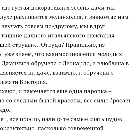
, где густая декоративная зелень дачи так
здухе разливается меланхолия, и знакомые нам
 звучать совсем по-другому, мы вдруг
 тишине дачного итальянского спектакля
вшей струны»… Откуда? Правильно, из
ы уже знаем, что взаимоотношения молодых
 Джанчита обручена с Леонардо, а влюблена в
ыясняется на даче, взаимно, а обручена с
памяти Виктория.
ыхают, и намечается еще одна парочка –
а со следами былой красоты, все силы бросае
ндо.
ет, все просто, налицо те самые «пять пудов
Поразительно, насколько современной