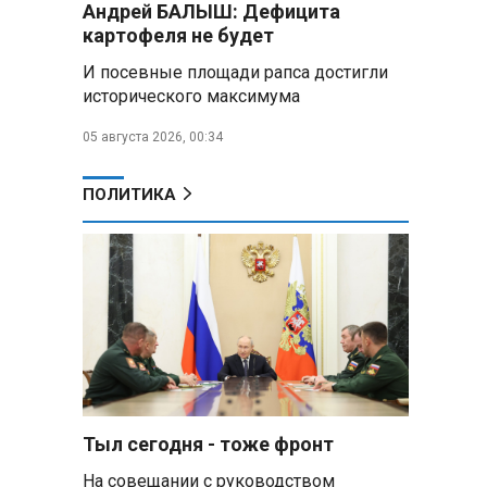
Андрей БАЛЫШ: Дефицита
Алесандр Лукашенко назвал
картофеля не будет
работу сельской торговли
«неудовлетворительной» и
И посевные площади рапса достигли
возмутился «просрочкой и
исторического максимума
тухлятиной»
05 августа 2026, 00:34
Владимир Путин обсудил с
Совбезом дополнительные
меры по защите инфраструктуры
ПОЛИТИКА
от терактов
Минобороны РФ: «Искандер»
уничтожил эшелон с техникой
ВСУ в Днепропетровской
области
Главы правительств ЕАЭС
подписали три соглашения по
e‑торговле, биржевому рынку и
ученым званиям
Тыл сегодня - тоже фронт
На совещании с руководством