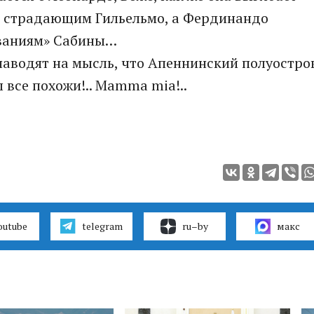
со страдающим Гильельмо, а Фердинандо
ованиям» Сабины…
наводят на мысль, что Апеннинский полуостро
 все похожи!.. Mamma mia!..
outube
telegram
ru–by
макс