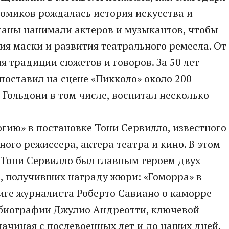
омиков рождалась история искусства и
атаны нанимали актеров и музыкантов, чтобы
ия маски и развития театрального ремесла. От
я традиции сюжетов и говоров. За 50 лет
 поставил на сцене «Пикколо» около 200
 Гольдони в том числе, воспитал несколько
гию» в постановке Тони Сервилло, известного
ного режиссера, актера театра и кино. В этом
 Тони Сервилло был главным героем двух
, получивших награду жюри: «Гоморра» в
иге журналиста Роберто Савиано о каморре
о биографии Джулио Андреотти, ключевой
начиная с послевоенных лет и до наших дней.