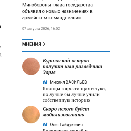
Александр Лукашенко:
Минобороны глава государства
Хотите «собирать сливки» в
объявил о новых назначениях в
городах — отвечайте и за
армейском командовании
отдалённые деревни
а
07 августа 2026, 16:02
Минобороны РФ: установлен
контроль над Анискино в
Харьковской области
,
МНЕНИЯ
а
ФСБ и МВД накрыли сеть
Курильский остров
криптообменников в «Москва-
получит имя разведчика
Сити», через которую
Зорге
украинские call-центры
выводили похищенные деньги
Михаил ВАСИЛЬЕВ
Японцы в ярости протестуют,
но лучше бы лучше учили
собственную историю
Скоро некого будет
мобилизовывать
Олег Гайдукевич
Киев теряет людей и