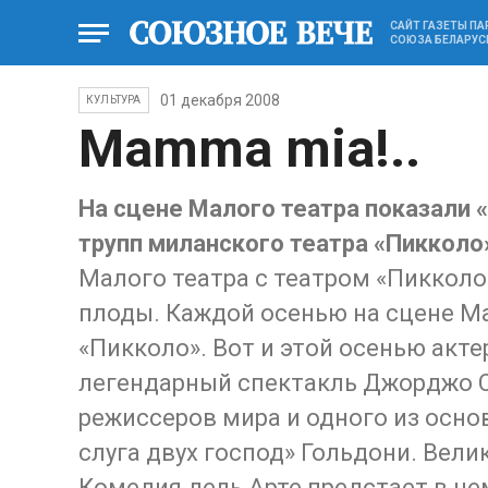
САЙТ ГАЗЕТЫ П
СОЮЗА БЕЛАРУС
01 декабря 2008
КУЛЬТУРА
Mamma mia!..
На сцене Малого театра показали 
трупп миланского театра «Пикколо
Малого театра с театром «Пикколо
плоды. Каждой осенью на сцене М
«Пикколо». Вот и этой осенью акт
легендарный спектакль Джорджо С
режиссеров мира и одного из основ
слуга двух господ» Гольдони. Вел
Комедия дель Арте предстает в не