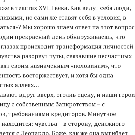
же в текстах XVIII века. Как ведут себя люди,
ливыми, но сами же ставят себя в условия, в
заться»? Мы хорошо знаем ответ на этот вопрос
в один прекрасный день обнаруживаешь, что
х глазах происходит трансформация личностей
 чувства разорвут путы, связавшие несчастных
явят своим назначенным «половинам», что
ренность восторжествует, и хотя бы одна
истых аллеях…
вают вдруг вверх, оголив сцену, и наши герои
лицу с собственным банкротством – с
ов, требованиями кредиторов. Минутное
 находится: чувства – в сторону, денежного
ается с Леонардо, Боже, как же она выгибает