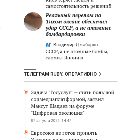
самостоятельность решений
Реальный перелом на
Тихом океане обеспечил
й
удар СССР, а не атомные
бомбардировки
Владимир Джабаров
е
СССР, а не атомные бомбы,
сломил Японию
ТЕЛЕГРАМ RUBY. ОПЕРАТИВНО
Задача "Госуслуг" — стать большой
соцмедиаплатформой, заявил
Максут Шадаев на форуме
"Цифровая эволюция"
07 августа 2026, 14:47
Евросоюз не готов принять
Украину из-за коррупции и