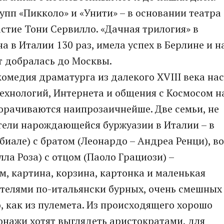
упп «Пикколо» и «Унити» – в основании театра
стие Тони Сервилло. «Дачная трилогия» в
 в Италии 130 раз, имела успех в Берлине и н
от добралась до Москвы.
омедия драматурга из далекого XVIII века нас
ехнологий, Интернета и общения с Космосом н
ворачиваются наипрозаичнейше. Две семьи, не
тели нарождающейся буржуазии в Италии – в
биале) с братом (Леонардо – Андреа Ренци), во
ла Роза) с отцом (Паоло Грациози) –
м, картина, корзина, картонка и маленькая
етелями по-итальянски бурных, очень смешных
то, как из пулемета. Из происходящего хорошо
онажи хотят выглядеть аристократами, для