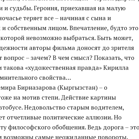
 и судьбы. Героиня, приехавшая на малую
очасье теряет все – начиная с сына и
 и собственным лицом. Впечатление, будто это
з которой невозможно выбраться. Быть может,
адежности авторы фильма доносят до зрителя
т вопрос – зачем? В чем смысл? Показать, что
ли такова «художественная правда» Кирилла
омнительного свойства…
мира Бирназарова (Кыргызстан) – о
тоже на мотив степи. Действие картины
втобусе. Недовольство старым водителем,
ает отчетливые политические аллюзии. Но
оту философского обобщения. Ведь дорога – эт
ом возможны самые неожиданные повороты.