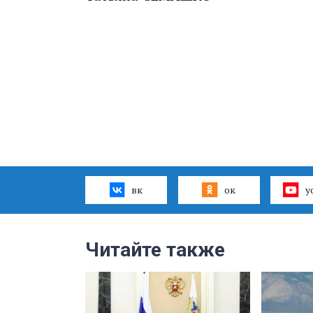
вк
ок
y
Читайте также