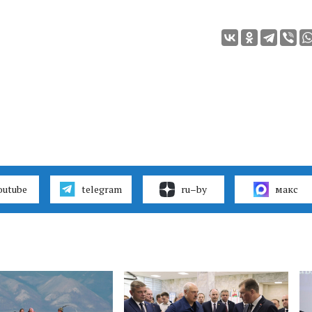
outube
telegram
ru–by
макс