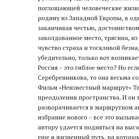
поглощающей человеческие жизни
родину из Западной Европы, в одн
заканчивая честью, достоинством
заколдованное место, трясина, и
чувство страха и тоскливой безн
убедительно, только вот возникае
Россия – это гиблое место? Но ес
Серебренникова, то она весьма с
Фильм «Неизвестный маршрут» Те
преодолении пространства. И он 
разворачивается в маршрутном а
избрание нового – все это вызыв
автору удается подняться на выс
еще и жизненный путь, на котор