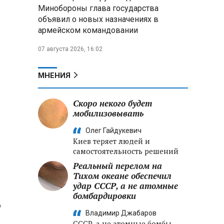
Александр Лукашенко:
Минобороны глава государства
Хотите «собирать сливки» в
объявил о новых назначениях в
городах — отвечайте и за
армейском командовании
отдалённые деревни
07 августа 2026, 16:02
Минобороны РФ: установлен
контроль над Анискино в
Харьковской области
МНЕНИЯ
ФСБ и МВД накрыли сеть
Скоро некого будет
криптообменников в «Москва-
мобилизовывать
Сити», через которую
украинские call-центры
Олег Гайдукевич
выводили похищенные деньги
Киев теряет людей и
самостоятельность решений
Реальный перелом на
Тихом океане обеспечил
удар СССР, а не атомные
бомбардировки
о
Владимир Джабаров
СССР, а не атомные бомбы,