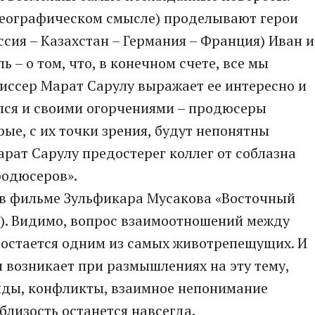
 географическом смысле) проделывают герои
сия – Казахстан – Германия – Франция) Иван и
ь – о том, что, в конечном счете, все мы
иссер Марат Сарулу выражает ее интересно и
ился и своими огорчениями – продюсеры
ые, с их точки зрения, будут непонятны
арат Сарулу предостерег коллег от соблазна
родюсеров».
и в фильме Зульфикара Мусакова «Восточный
н). Видимо, вопрос взаимоотношений между
остается одним из самых животрепещущих. И
я возникает при размышлениях на эту тему,
биды, конфликты, взаимное непонимание
близость останется навсегда.