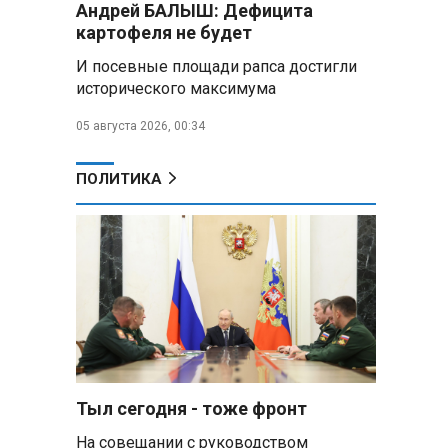
Андрей БАЛЫШ: Дефицита
Алесандр Лукашенко назвал
картофеля не будет
работу сельской торговли
«неудовлетворительной» и
И посевные площади рапса достигли
возмутился «просрочкой и
исторического максимума
тухлятиной»
05 августа 2026, 00:34
Владимир Путин обсудил с
Совбезом дополнительные
меры по защите инфраструктуры
ПОЛИТИКА
от терактов
Минобороны РФ: «Искандер»
уничтожил эшелон с техникой
ВСУ в Днепропетровской
области
Главы правительств ЕАЭС
подписали три соглашения по
e‑торговле, биржевому рынку и
ученым званиям
Тыл сегодня - тоже фронт
,
На совещании с руководством