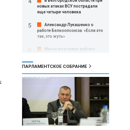
В Белгородской области при
новых атаках ВСУ пострадали
еще четыре человека
Александр Лукашенко о
работе Белкоопсоюза: «Если это
так, это жуть»
Минск возглавил рейтинг
самых популярных зарубежных
городов у российских туристов
ПАРЛАМЕНТСКОЕ СОБРАНИЕ
Минобороны РФ: при
освобождении Анискино ВСУ
х
понесли большие потери, часть
военных сдалась в плен
Александр Лукашенко:
Россияне «услышали батьку» и
скупают пустующие дома в
белорусских деревнях