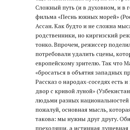
Сложный путь (и в духовном, и в
фильма «Песнь южных морей» (Рос
Ассан. Как будто и не сложна мысл
родственники, но киргизский реж
тонко. Впрочем, режиссер подел
потребовали удалить сцены, котор
европейскому зрителю. Так что М
«бросаться в объятия западных п
Рассказ о народах-соседях есть 
двор с кривой луной» (Узбекиста
людьми разных национальностей 
пожалуй, основная мысль, котора
такова: мы нужны друг другу. О
преходящи, а истинная душевная 