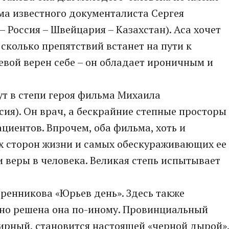
ьма известного документалиста Сергея
 Россия – Швейцария – Казахстан). Аса хочет
 сколько препятствий встанет на пути к
евой верен себе – он обладает ироничным и
т в степи героя фильма Михаила
сия). Он врач, а бескрайние степные просторы
циентов. Впрочем, оба фильма, хоть и
 сторон жизни и самых обескураживающих ее
 веры в человека. Великая степь испытывает
ренникова «Юрьев день». Здесь также
 но решена она по-иному. Провинциальный
мирный, становится настоящей «черной дырой»