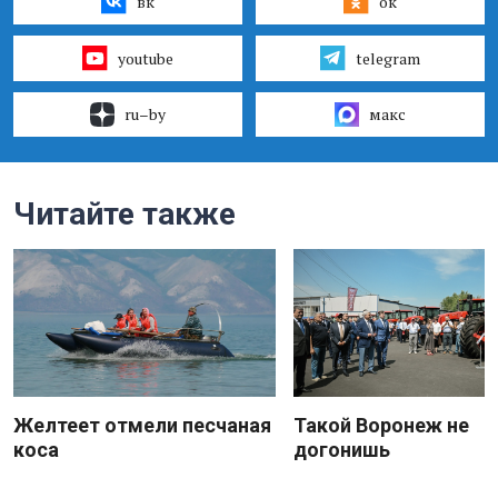
вк
ок
youtube
telegram
ru–by
макс
Читайте также
Желтеет отмели песчаная
Такой Воронеж не
коса
догонишь