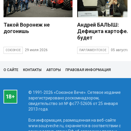
Такой Воронеж не
Андрей БАЛЫШ:
догонишь
Дефицита картофеля
будет
29 июля 2026
05 августа 
СОЮЗНОЕ
ПАРЛАМЕНТСКОЕ
О САЙТЕ
КОНТАКТЫ
АВТОРЫ
ПРАВОВАЯ ИНФОРМАЦИЯ
© 1991-2026 «Союзное Вече». Сетевое издание
зарегистрировано роскомнадзором,
свидетельство эл № фc77-52606 от 25 января
2013 года.
Вся информация, размещенная на веб-сайте
www.souzveche.ru, охраняется в соответствии с