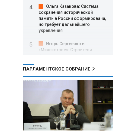
Ольга Казакова: Система
сохранения исторической
памяти в России сформирована,
но требует дальнейшего
укрепления
Игорь Сергеенко в
«Минскстрое»: Строители
формируют новый облик страны
и должны активнее участвовать
в улучшении охраны труда
ПАРЛАМЕНТСКОЕ СОБРАНИЕ
а
МИД РФ: Поездка
Зеленского в США не принесла
ожидаемых результатов
Белорусские школьники
собрали первые «космические»
томаты из семян, побывавших
на орбите