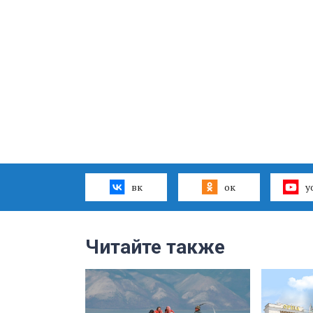
вк
ок
y
Читайте также