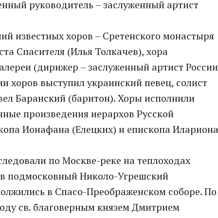
нный руководитель – заслуженный артист
ий известных хоров – Сретенского монастыря
ста Спасителя (Илья Толкачев), хора
алереи (дирижер – заслуженный артист России
ии хоров выступил украинский певец, солист
вел Баранский (баритон). Хоры исполнили
нные произведения иерархов Русской
копа Ионафана (Елецких) и епископа Иларион
следовали по Москве-реке на теплоходах
 в подмосковный Николо-Угрешский
должились в Спасо-Преображенском соборе. По
году св. благоверным князем Дмитрием