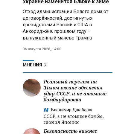
Украине изменится ближе к зиме
летательных аппаратов
Отход администрации Белого дома от
договорённостей, достигнутых
Президент Алжира готовится
президентами России и США в
к визиту в Беларусь — МИД
Алжира
Анкоридже в прошлом году –
вынужденный манёвр Трампа
Лантратова: судьба около
06 августа 2026, 14:00
300 жителей Курской области,
попавших в плен после
вторжения боевиков, остается
МНЕНИЯ
неизвестной
Реальный перелом на
Второй энергоблок БелАЭС
вновь вышел на номинальную
Тихом океане обеспечил
мощность после диагностики
удар СССР, а не атомные
оборудования
бомбардировки
Владимир Джабаров
СССР, а не атомные бомбы,
сломил Японию
Безопасность важнее