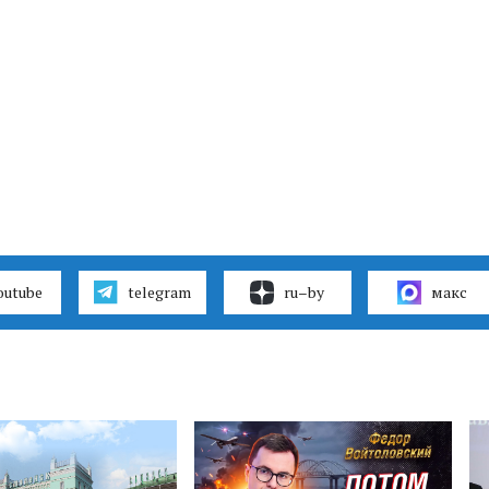
outube
telegram
ru–by
макс