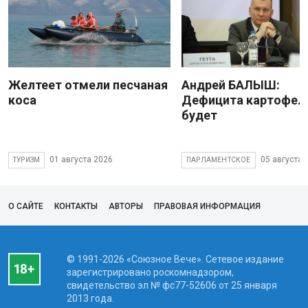
Желтеет отмели песчаная
Андрей БАЛЫШ:
коса
Дефицита картофеля
будет
01 августа 2026
05 августа 
ТУРИЗМ
ПАРЛАМЕНТСКОЕ
О САЙТЕ
КОНТАКТЫ
АВТОРЫ
ПРАВОВАЯ ИНФОРМАЦИЯ
© 1991-2026 «Союзное Вече». Сетевое издание
зарегистрировано роскомнадзором,
свидетельство эл № фc77-52606 от 25 января
2013 года.