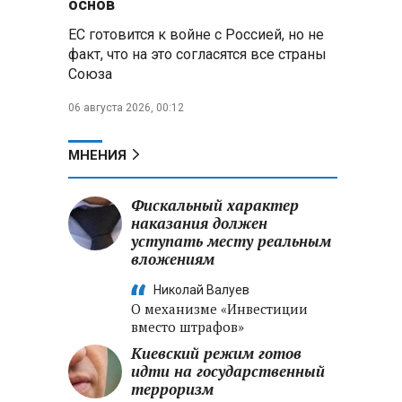
основ
ЕС готовится к войне с Россией, но не
Владимир Путин запросил у
факт, что на это согласятся все страны
военного командования оценки
Союза
обстановки на линии боевого
соприкосновения
06 августа 2026, 00:12
Владимир Путин провел
крупные кадровые
МНЕНИЯ
перестановки в командовании
СВО и Минобороны
Фискальный характер
наказания должен
Минобороны РФ: новые
уступать месту реальным
военно-строительные
вложениям
подразделения будут возводить
стратегические объекты по всей
Николай Валуев
стране
О механизме «Инвестиции
вместо штрафов»
Киевский режим готов
идти на государственный
терроризм