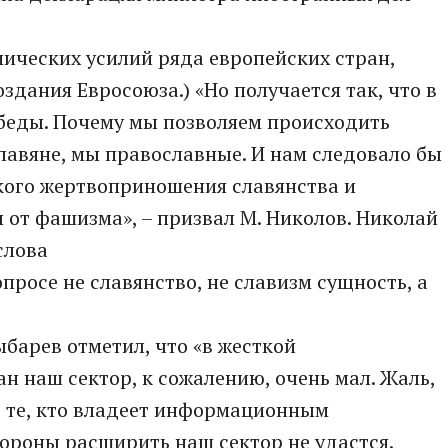
ических усилий ряда европейских стран,
здания Евросоюза.) «Но получается так, что в
обеды. Почему мы позволяем происходить
лавяне, мы православные. И нам следовало бы
кого жертвоприношения славянства и
 от фашизма», – призвал М. Николов. Николай
слова
опросе не славянство, не славизм сущность, а
барев отметил, что «в жесткой
н наш сектор, к сожалению, очень мал. Жаль,
т те, кто владеет информационным
тороны расширить наш сектор не удастся.