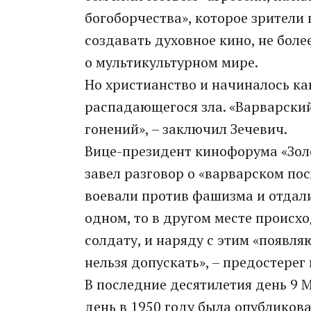
богоборчества», которое зрители 
создавать духовное кино, не боле
о мультикультурном мире.
Но христианство и начиналось ка
распадающегося зла. «Варварский
гонений», – заключил Зечевич.
Вице-президент кинофорума «Зол
завел разговор о «варварском пос
воевали против фашизма и отдали
одном, то в другом месте происх
солдату, и наряду с этим «появл
нельзя допускать», – предостерег
В последние десятилетия день 9 М
день в 1950 году была опублико