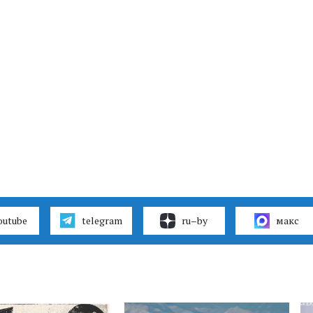
outube
telegram
ru–by
макс