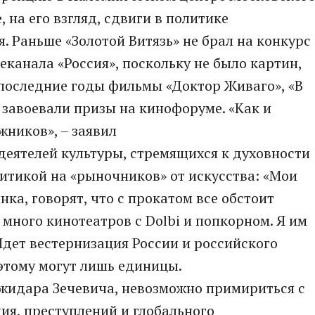
 на его взгляд, сдвиги в политике
. Раньше «Золотой Витязь» не брал на конкурс
еканала «Россия», поскольку не было картин,
последние годы фильмы «Доктор Живаго», «В
 завоевали призы на кинофоруме. «Как и
ников», – заявил
 деятелей культуры, стремящихся к духовности
ритикой на «рыночников» от искусства: «Мои
нка, говорят, что с прокатом все обстоит
много кинотеатров с Dolbi и попкорном. Я им
Идет вестернизация России и российского
этому могут лишь единицы.
ожидара Зечевича, невозможно примириться с
ия, преступлений и глобального