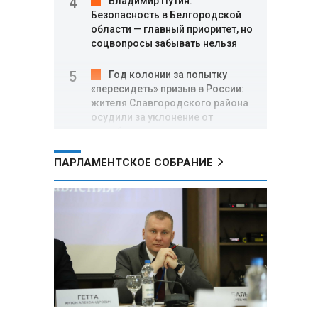
Владимир Путин:
Безопасность в Белгородской
области — главный приоритет, но
соцвопросы забывать нельзя
Год колонии за попытку
«пересидеть» призыв в России:
жителя Славгородского района
осудили за уклонение от
службы
ПАРЛАМЕНТСКОЕ СОБРАНИЕ
В Свердловской области
взорван автомобиль директора
производителя дронов «Упырь»
Российские пловцы
выиграли все золотые медали
первого дня Кубка мира по
зимнему плаванию
Александр Новак:
Независимые АЗС начнут