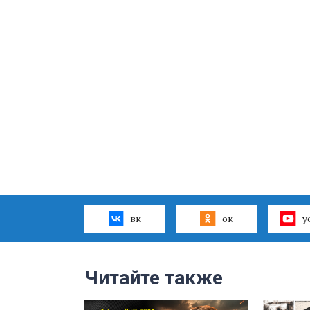
вк
ок
y
Читайте также