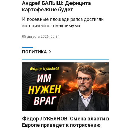
Андрей БАЛЫШ: Дефицита
снабжать топливом через
региональных операторов
картофеля не будет
И посевные площади рапса достигли
Беларусь и Россия
исторического максимума
усиливают сотрудничество по
реализации Целей устойчивого
05 августа 2026, 00:34
развития
Минобороны РФ:
ПОЛИТИКА
Освобождены Зарница и
Рыжевка
Строительство крупнейшего
логцентра Wildberries в
Беларуси идет с опережением
графика
Вячеслав Володин:
Противодействие
мошенничеству и миграционная
Федор ЛУКЬЯНОВ: Смена власти в
политика — приоритеты работы
Европе приведет к потрясению
Госдумы