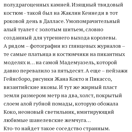
полудрагоценных камней. Изящный твидовый
костюм - такой был на Жаклин Кеннеди в тот
роковой день в Далласе. Умопомрачительный
алый туалет с золотым шитьем, словно
созданный для утреннего выхода королевы.
А рядом – фотографии из глянцевых журналов –
те самые платьица и костюмчики на пикантных
моделях и… на самой Мадемуазель, которой
давно перевалило за пятьдесят. А еще – пейзажи
Гейнсборо, рисунки Жана Кокто и Пикассо,
византийские иконы. И тут же жирный пласт
земли размером метр на два, холст, покрытый
слоем алой губной помады, которую обожала
Коко, неоновый светильник, имитирующий
любимые шанелевские жемчуга…
Кто-то найдет такое соседство странным.