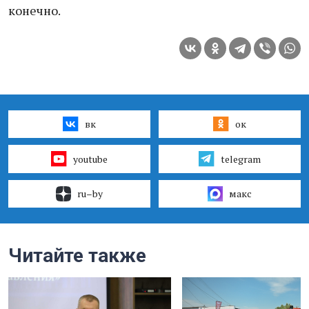
конечно.
вк
ок
youtube
telegram
ru–by
макс
Читайте также