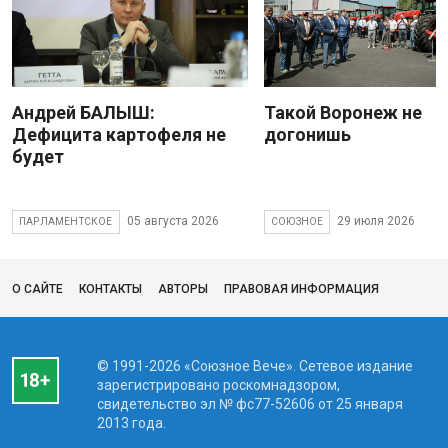
Андрей БАЛЫШ:
Такой Воронеж не
Дефицита картофеля не
догонишь
будет
05 августа 2026
29 июля 2026
ПАРЛАМЕНТСКОЕ
СОЮЗНОЕ
О САЙТЕ
КОНТАКТЫ
АВТОРЫ
ПРАВОВАЯ ИНФОРМАЦИЯ
© 1991-2026 «Союзное Вече». Сетевое издание
зарегистрировано роскомнадзором,
свидетельство эл № фc77-52606 от 25 января
2013 года.