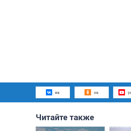
вк
ок
y
Читайте также