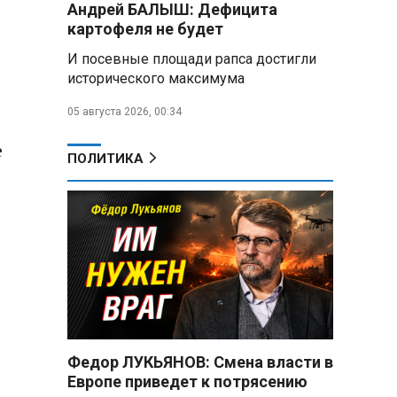
Андрей БАЛЫШ: Дефицита
снабжать топливом через
региональных операторов
картофеля не будет
И посевные площади рапса достигли
Беларусь и Россия
исторического максимума
усиливают сотрудничество по
реализации Целей устойчивого
05 августа 2026, 00:34
развития
е
Минобороны РФ:
ПОЛИТИКА
Освобождены Зарница и
Рыжевка
Строительство крупнейшего
логцентра Wildberries в
Беларуси идет с опережением
графика
Вячеслав Володин:
Противодействие
мошенничеству и миграционная
Федор ЛУКЬЯНОВ: Смена власти в
политика — приоритеты работы
Европе приведет к потрясению
Госдумы