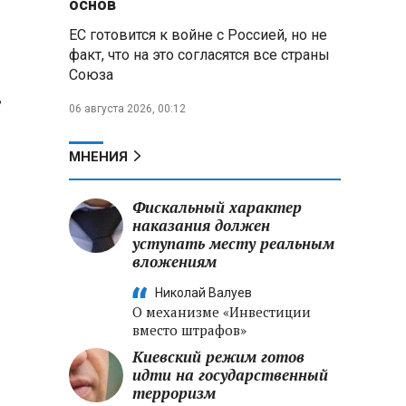
основ
ЕС готовится к войне с Россией, но не
Владимир Путин запросил у
факт, что на это согласятся все страны
военного командования оценки
Союза
обстановки на линии боевого
,
соприкосновения
06 августа 2026, 00:12
Владимир Путин провел
о
крупные кадровые
МНЕНИЯ
перестановки в командовании
СВО и Минобороны
Фискальный характер
наказания должен
Минобороны РФ: новые
уступать месту реальным
военно-строительные
вложениям
подразделения будут возводить
стратегические объекты по всей
Николай Валуев
стране
О механизме «Инвестиции
вместо штрафов»
Киевский режим готов
идти на государственный
терроризм