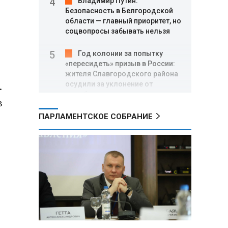
Владимир Путин:
Безопасность в Белгородской
области — главный приоритет, но
соцвопросы забывать нельзя
Год колонии за попытку
«пересидеть» призыв в России:
жителя Славгородского района
.
осудили за уклонение от
службы
в
ПАРЛАМЕНТСКОЕ СОБРАНИЕ
В Свердловской области
взорван автомобиль директора
производителя дронов «Упырь»
Российские пловцы
,
выиграли все золотые медали
первого дня Кубка мира по
зимнему плаванию
Александр Новак:
Независимые АЗС начнут