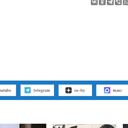
outube
telegram
ru–by
макс