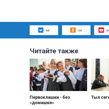
вк
ок
y
Читайте также
Первоклашки - без
Тыл сег
«домашки»