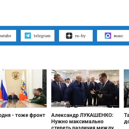
outube
telegram
ru–by
макс
одня - тоже фронт
Александр ЛУКАШЕНКО:
Т
Нужно максимально
д
стереть различия между