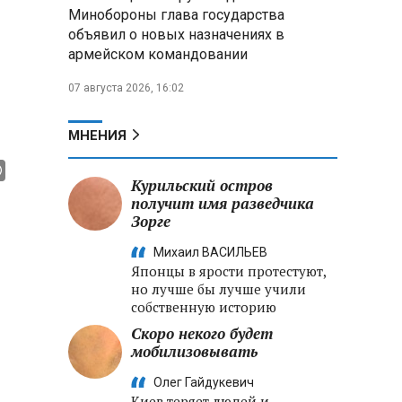
меры по защите инфраструктуры
Минобороны глава государства
от терактов
объявил о новых назначениях в
армейском командовании
Минобороны РФ: «Искандер»
уничтожил эшелон с техникой
07 августа 2026, 16:02
ВСУ в Днепропетровской
области
МНЕНИЯ
Главы правительств ЕАЭС
подписали три соглашения по
Курильский остров
e‑торговле, биржевому рынку и
получит имя разведчика
ученым званиям
Зорге
Михаил ВАСИЛЬЕВ
Японцы в ярости протестуют,
но лучше бы лучше учили
собственную историю
Скоро некого будет
мобилизовывать
Олег Гайдукевич
Киев теряет людей и