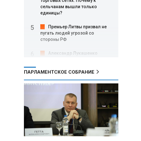
торговых сетях: Почему к
сельчанам вышли только
единицы?
Премьер Литвы призвал не
пугать людей угрозой со
стороны РФ
Александр Лукашенко
подарили белорусский бинокль,
изготовленный по стандартам
ПАРЛАМЕНТСКОЕ СОБРАНИЕ
НАТО
В Белгородской области при
новых атаках ВСУ пострадали
еще четыре человека
Александр Лукашенко о
работе Белкоопсоюза: «Если это
так, это жуть»
Минск возглавил рейтинг