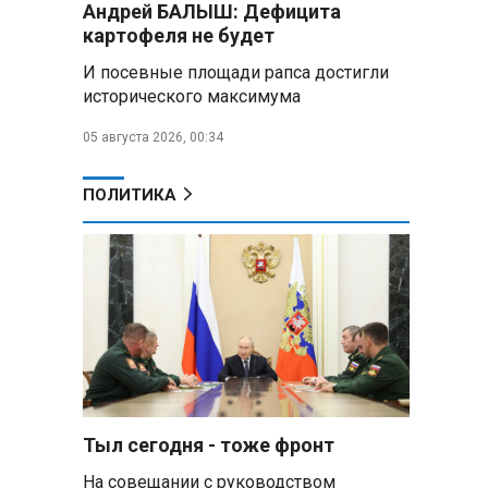
Андрей БАЛЫШ: Дефицита
самых популярных зарубежных
картофеля не будет
городов у российских туристов
И посевные площади рапса достигли
Минобороны РФ: при
исторического максимума
освобождении Анискино ВСУ
понесли большие потери, часть
05 августа 2026, 00:34
военных сдалась в плен
ПОЛИТИКА
Александр Лукашенко:
Россияне «услышали батьку» и
скупают пустующие дома в
белорусских деревнях
Алесандр Лукашенко назвал
работу сельской торговли
«неудовлетворительной» и
возмутился «просрочкой и
тухлятиной»
Тыл сегодня - тоже фронт
Владимир Путин обсудил с
Совбезом дополнительные
На совещании с руководством