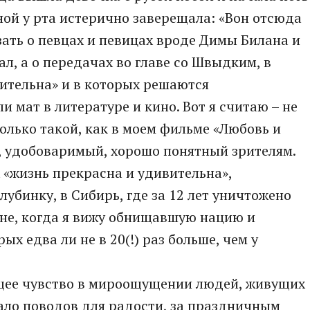
ной у рта истерично заверещала: «Вон отсюда
зать о певцах и певицах вроде Димы Билана и
зал, а о передачах во главе со Швыдким, в
ительна» и в которых решаются
и мат в литературе и кино. Вот я считаю – не
 только такой, как в моем фильме «Любовь и
, удобоваримый, хорошо понятный зрителям.
 «жизнь прекрасна и удивительна»,
лубинку, в Сибирь, где за 12 лет уничтожено
мне, когда я вижу обнищавшую нацию и
х едва ли не в 20(!) раз больше, чем у
щее чувство в мироощущении людей, живущих
мало поводов для радости, за праздничным