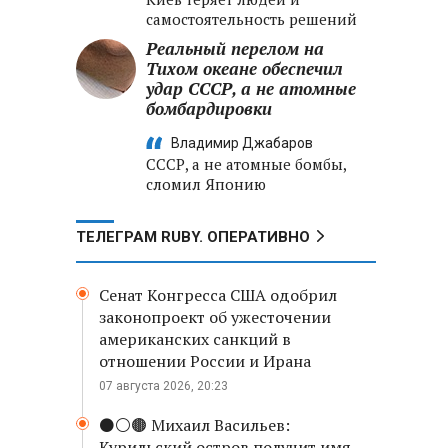
самостоятельность решений
Реальный перелом на
Тихом океане обеспечил
удар СССР, а не атомные
бомбардировки
Владимир Джабаров
СССР, а не атомные бомбы,
сломил Японию
ТЕЛЕГРАМ RUBY. ОПЕРАТИВНО
Сенат Конгресса США одобрил
законопроект об ужесточении
американских санкций в
отношении России и Ирана
07 августа 2026, 20:23
⚫️⚪️🟤 Михаил Васильев:
Курильский остров получит имя