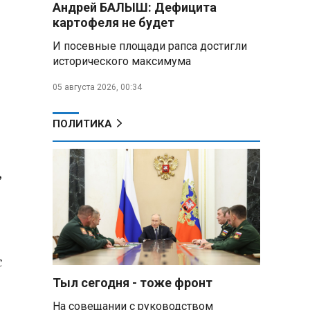
Андрей БАЛЫШ: Дефицита
самых популярных зарубежных
картофеля не будет
городов у российских туристов
И посевные площади рапса достигли
Минобороны РФ: при
исторического максимума
освобождении Анискино ВСУ
понесли большие потери, часть
05 августа 2026, 00:34
военных сдалась в плен
ПОЛИТИКА
Александр Лукашенко:
Россияне «услышали батьку» и
скупают пустующие дома в
белорусских деревнях
,
Алесандр Лукашенко назвал
работу сельской торговли
«неудовлетворительной» и
возмутился «просрочкой и
тухлятиной»
с
Тыл сегодня - тоже фронт
Владимир Путин обсудил с
Совбезом дополнительные
На совещании с руководством