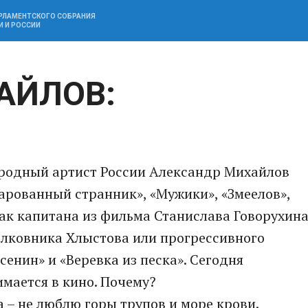
АРЛАМЕНТСКОГО СОБРАНИЯ
И И РОССИИ
АЙЛОВ:
Народный артист России Александр Михайлов
арованный странник», «Мужики», «Змеелов»,
как капитана из фильма Станислава Говорухин
олковника Хлыстова или прогрессивного
сенин» и «Веревка из песка». Сегодня
мается в кино. Почему?
 – не люблю горы трупов и море крови.