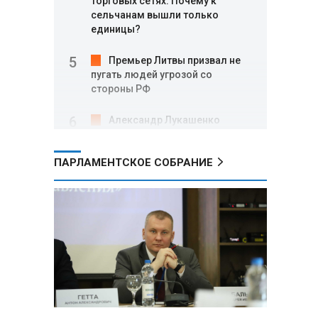
торговых сетях: Почему к
сельчанам вышли только
единицы?
Премьер Литвы призвал не
пугать людей угрозой со
стороны РФ
Александр Лукашенко
подарили белорусский бинокль,
изготовленный по стандартам
ПАРЛАМЕНТСКОЕ СОБРАНИЕ
НАТО
В Белгородской области при
новых атаках ВСУ пострадали
еще четыре человека
Александр Лукашенко о
работе Белкоопсоюза: «Если это
так, это жуть»
Минск возглавил рейтинг