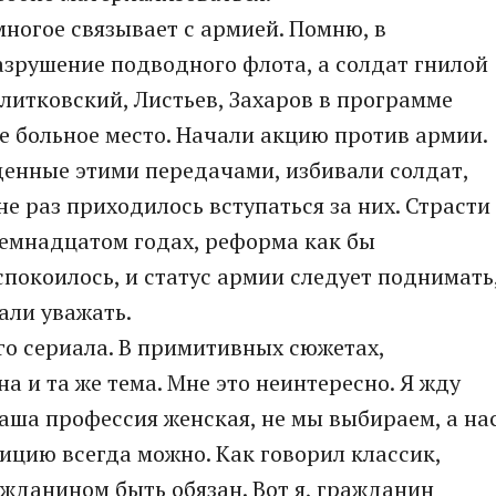
ногое связывает с армией. Помню, в
азрушение подводного флота, а солдат гнилой
итковский, Листьев, Захаров в программе
е больное место. Начали акцию против армии.
жденные этими передачами, избивали солдат,
е раз приходилось вступаться за них. Страсти
семнадцатом годах, реформа как бы
успокоилось, и статус армии следует поднимать
али уважать.
о сериала. В примитивных сюжетах,
на и та же тема. Мне это неинтересно. Я жду
наша профессия женская, не мы выбираем, а на
ицию всегда можно. Как говорил классик,
ажданином быть обязан. Вот я, гражданин