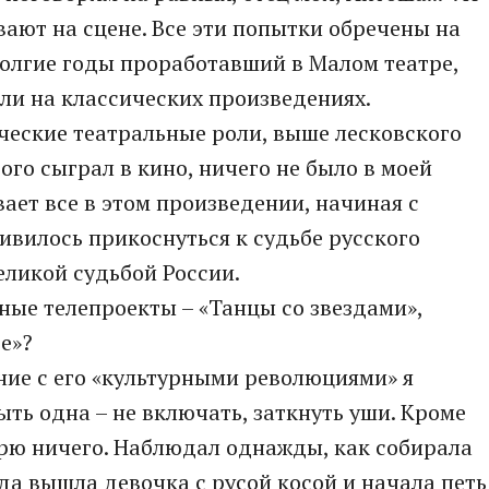
вают на сцене. Все эти попытки обречены на
 долгие годы проработавший в Малом театре,
ли на классических произведениях.
ические театральные роли, выше лесковского
го сыграл в кино, ничего не было в моей
ает все в этом произведении, начиная с
ливилось прикоснуться к судьбе русского
еликой судьбой России.
ные телепроекты – «Танцы со звездами»,
ге»?
ние с его «культурными революциями» я
ыть одна – не включать, заткнуть уши. Кроме
трю ничего. Наблюдал однажды, как собирала
да вышла девочка с русой косой и начала петь