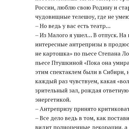
России, люблю свою Родину и стар
чудовищные телешоу, где не умею
– Но ведь у вас есть театр…
– Из Малого я ушел… В отпуск. На 
интересные антрепризы в продюс
не картошка» по пьесе Степана Ло
пьесе Птушкиной «Пока она умира
этим спектаклем были в Сибири, 
каждый раз чувствуем, какая «во
зрительный зал, рождая ответную
энергетикой.
– Антрепризу принято критиковать
– Все дело ведь в том, как поста
видит полноценные декорации, а н