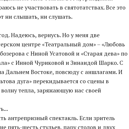
аюсь не участвовать в святотатствах. Все это
т ни слышать, ни слушать.
год. Надеюсь, вернусь. Но у меня две
ерском центре «Театральный дом» – «Любовь
бозерова с Ниной Усатовой и «Старая дева» по
ла» с Инной Чуриковой и Зинаидой Шарко. С
на Дальнем Востоке, повсюду с аншлагами. И
льтова дуга» перекидывается со сцены в
 волну тепла, заряжающую нас своей
...
вить антрепризный спектакль. Если зритель
е пять-шесть стульев, пару столов и двух