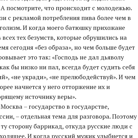
 А посмотрите, что происходит с молодежью.
зи с рекламой потребления пива более чем в
оголизм. И когда моего батюшку прихожане
 всех тех безумств, которые обрушились на
емя сегодня «без образа», но чем больше будет
овывает это так: «Господь не дал дьяволу
как бы низко ни пал, всегда будет судить себя
й», «не укради», «не прелюбодействуй». И чем
орее начнется у него отторжение их и
орящему источнику веры».
 Москва – государство в государстве,
оссии, – отдельная тема для разговора. Поэтому
о ту сторону баррикад, откуда русские люди с
одящее. И когда русский мужик улыбнется и