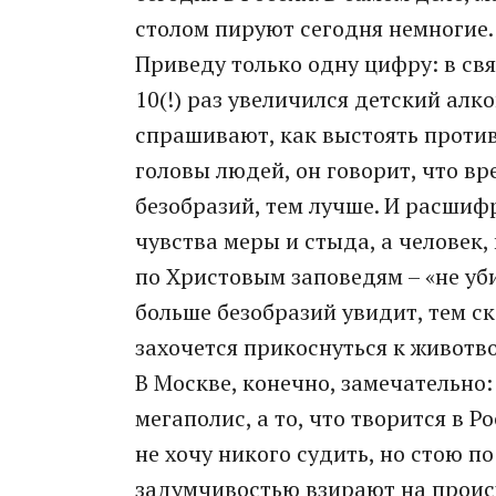
столом пируют сегодня немногие.
Приведу только одну цифру: в свя
10(!) раз увеличился детский алк
спрашивают, как выстоять против
головы людей, он говорит, что вр
безобразий, тем лучше. И расшифр
чувства меры и стыда, а человек, 
по Христовым заповедям – «не уби
больше безобразий увидит, тем ск
захочется прикоснуться к животв
В Москве, конечно, замечательно:
мегаполис, а то, что творится в Р
не хочу никого судить, но стою п
задумчивостью взирают на происх