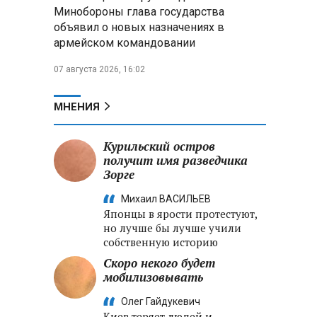
меры по защите инфраструктуры
Минобороны глава государства
от терактов
объявил о новых назначениях в
армейском командовании
Минобороны РФ: «Искандер»
уничтожил эшелон с техникой
07 августа 2026, 16:02
ВСУ в Днепропетровской
области
МНЕНИЯ
Главы правительств ЕАЭС
подписали три соглашения по
Курильский остров
e‑торговле, биржевому рынку и
получит имя разведчика
ученым званиям
Зорге
Михаил ВАСИЛЬЕВ
Японцы в ярости протестуют,
но лучше бы лучше учили
собственную историю
Скоро некого будет
мобилизовывать
Олег Гайдукевич
Киев теряет людей и