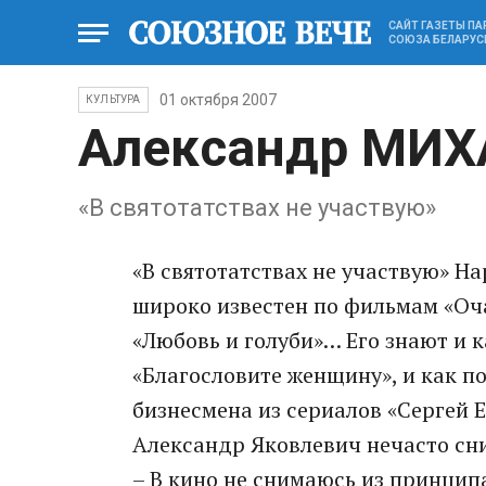
САЙТ ГАЗЕТЫ П
СОЮЗА БЕЛАРУС
01 октября 2007
КУЛЬТУРА
Александр МИХ
«В святотатствах не участвую»
«В святотатствах не участвую» 
широко известен по фильмам «Оч
«Любовь и голуби»… Его знают и 
«Благословите женщину», и как п
бизнесмена из сериалов «Сергей Е
Александр Яковлевич нечасто сни
– В кино не снимаюсь из принципа