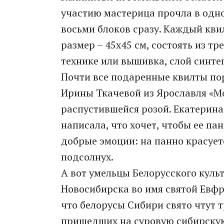
участию мастерица прочла в одно
восьми блоков сразу. Каждый кв
размер – 45х45 см, состоять из тр
технике или вышивка, слой синте
Почти все подаренные квилты по
Ирины Ткачевой из Ярославля «Моя
распустившейся розой. Екатерина
написала, что хочет, чтобы ее па
добрые эмоции: на панно красует
подсолнух.
А вот умельцы Белорусского куль
Новосибирска во имя святой Евфр
что белорусы Сибири свято чтут 
пришедших на суровую сибирскую