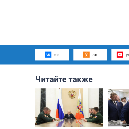
вк
ок
y
Читайте также