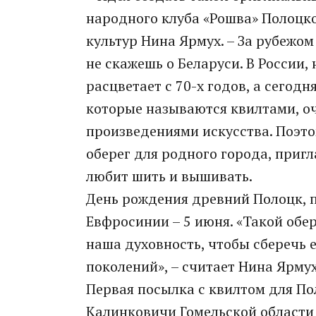
народного клуба «Рошва» Полоцко
культур Нина Ярмух. – За рубежом
не скажешь о Беларуси. В России,
расцветает с 70-х годов, а сегодн
которые называются квилтами, о
произведениями искусства. Поэто
оберег для родного города, пригл
любит шить и вышивать.
День рождения древний Полоцк, п
Евфросинии – 5 июня. «Такой обе
наша духовность, чтобы сберечь
поколений», – считает Нина Ярмух
Первая посылка с квилтом для П
Калинковичи Гомельской област