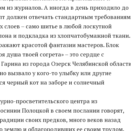
м из журналов. А иногда в день приходило до
илт должен отвечать стандартным требованиям
ех слоев – само шитье в любой лоскутной
пона и подкладка из хлопчатобумажной ткани.
ражают красотой фантазии мастеров. Блок
 душа твоей согрета» – это сердце с
 Гарина из города Озерск Челябинской област
нно вызвало у кого-то улыбку или другие
ся черный кот на заборе и солнечный
турно-просветительского центра из
осинии Полоцкой в своем послании говорят,
традиции своих предков, много веков назад
 землю и облагородивших ее своим трудом.