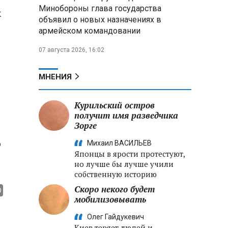
Александр Лукашенко:
Минобороны глава государства
х
Хотите «собирать сливки» в
объявил о новых назначениях в
городах — отвечайте и за
армейском командовании
отдалённые деревни
07 августа 2026, 16:02
Минобороны РФ: установлен
контроль над Анискино в
Харьковской области
МНЕНИЯ
ФСБ и МВД накрыли сеть
Курильский остров
криптообменников в «Москва-
получит имя разведчика
Сити», через которую
Зорге
украинские call-центры
выводили похищенные деньги
о
Михаил ВАСИЛЬЕВ
Японцы в ярости протестуют,
но лучше бы лучше учили
собственную историю
Скоро некого будет
мобилизовывать
Олег Гайдукевич
Киев теряет людей и