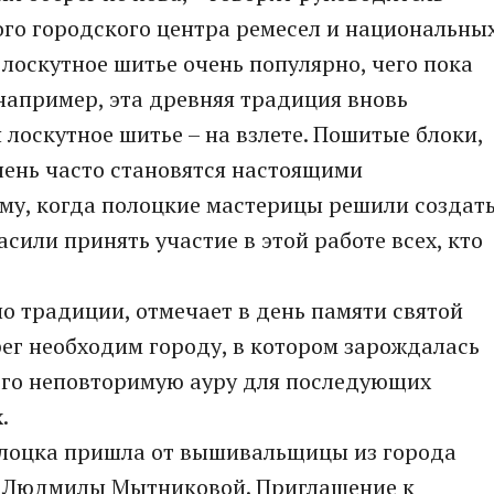
го городского центра ремесел и национальны
 лоскутное шитье очень популярно, чего пока
 например, эта древняя традиция вновь
я лоскутное шитье – на взлете. Пошитые блоки,
чень часто становятся настоящими
му, когда полоцкие мастерицы решили создат
асили принять участие в этой работе всех, кто
о традиции, отмечает в день памяти святой
рег необходим городу, в котором зарождалась
 его неповторимую ауру для последующих
.
олоцка пришла от вышивальщицы из города
и Людмилы Мытниковой. Приглашение к