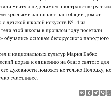
отили мечту о неделимом пространстве русски
оими крыльями защищает наш общий дом от
 с детской школой искусств №14 из
атели этой школы в прошлом году посетили
к» обучались основам белорусского народного
сел и национальных культур Мария Бабко
еский порыв к единению на благо святого для
 его духовности поможет не только Полоцку, н
ечко счастливее.