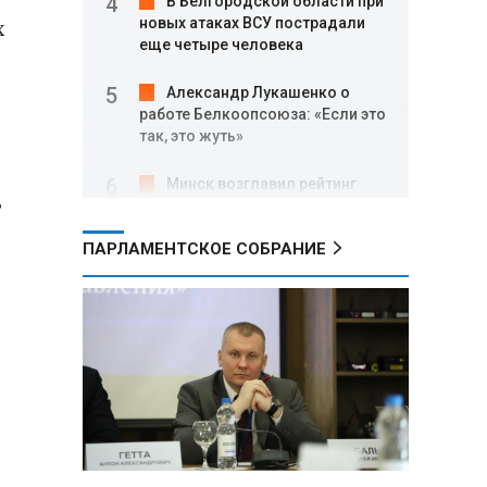
В Белгородской области при
х
новых атаках ВСУ пострадали
еще четыре человека
Александр Лукашенко о
работе Белкоопсоюза: «Если это
так, это жуть»
Минск возглавил рейтинг
ь
самых популярных зарубежных
городов у российских туристов
ПАРЛАМЕНТСКОЕ СОБРАНИЕ
Минобороны РФ: при
освобождении Анискино ВСУ
понесли большие потери, часть
военных сдалась в плен
Александр Лукашенко:
Россияне «услышали батьку» и
скупают пустующие дома в
белорусских деревнях