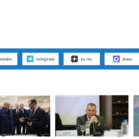
outube
telegram
ru–by
макс