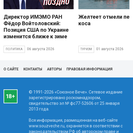
Директор ИМЭМО РАН
Желтеет отмели пес
Фёдор Войтоловский:
коса
Позиция США по Украине
изменится ближе к зиме
06 августа 2026
01 августа 2026
ПОЛИТИКА
ТУРИЗМ
О САЙТЕ
КОНТАКТЫ
АВТОРЫ
ПРАВОВАЯ ИНФОРМАЦИЯ
© 1991-2026 «Союзное Вече». Сетевое издание
зарегистрировано роскомнадзором,
свидетельство эл № фc77-52606 от 25 января
2013 года.
Вся информация, размещенная на веб-сайте
www.souzveche.ru, охраняется в соответствии с
законодательством РФ об авторском праве и