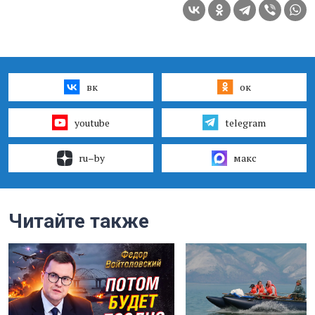
вк
ок
youtube
telegram
ru–by
макс
Читайте также