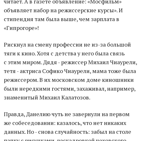
читает. А в газете объявление: «Мосфильм»
объявляет набор на режиссерские курсы». И
стипендия там была выше, чем зарплата в
«Гипрогоре»!
Рискнул на смену профессии не из-за большой
тяги к кино. Хотя с детства у него была связь
с этим миром. Дядя - режиссер Михаил Чиаурели,
тетя - актриса Софико Чиаурели, мама тоже была
режиссером. В их московском доме киношники
были нередкими гостями, захаживал, например,
знаменитый Михаил Калатозов.
Правда, Данелию чуть не завернули на первом
же собеседовании: казалось, что нет никаких
данных. Но - снова случайность: забыл на столе
папку с рисунками, раскадровкой чеховского