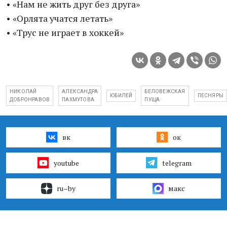
• «Нам не жить друг без друга»
• «Орлята учатся летать»
• «Трус не играет в хоккей»
НИКОЛАЙ
АЛЕКСАНДРА
БЕЛОВЕЖСКАЯ
ЮБИЛЕЙ
ПЕСНЯРЫ
ДОБРОНРАВОВ
ПАХМУТОВА
ПУЩА
вк
ок
youtube
telegram
ru–by
макс