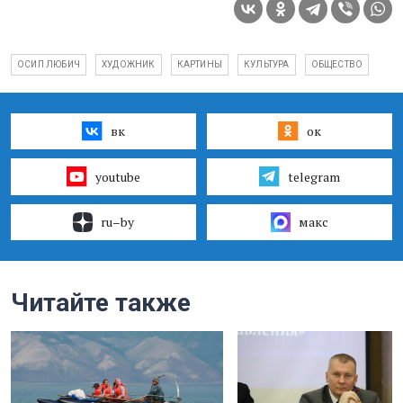
ОСИП ЛЮБИЧ
ХУДОЖНИК
КАРТИНЫ
КУЛЬТУРА
ОБЩЕСТВО
вк
ок
youtube
telegram
ru–by
макс
Читайте также