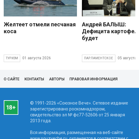
Желтеет отмели песчаная
Андрей БАЛЫШ:
коса
Дефицита картофеля
будет
01 августа 2026
05 августа 
ТУРИЗМ
ПАРЛАМЕНТСКОЕ
О САЙТЕ
КОНТАКТЫ
АВТОРЫ
ПРАВОВАЯ ИНФОРМАЦИЯ
© 1991-2026 «Союзное Вече». Сетевое издание
зарегистрировано роскомнадзором,
свидетельство эл № фc77-52606 от 25 января
2013 года.
Вся информация, размещенная на веб-сайте
www.souzveche.ru, охраняется в соответствии с