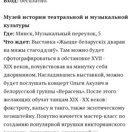
Вход:
бесплатно.
Музей истории театральной
и музыкальной
культуры
Где:
Минск, Музыкальный переулок, 5
Что ждет:
Выставка «Жыцце беларускіх дваран
на мяжы стагоддзяў». Там можно будет
сфотографироваться в обстановке XVII -
XIX веков, почувствовав на минутку себя
дворянином. Насладившись выставкой, можно
будет послушать концерт Ольги Акулич и
белорусской группы «Верасень». После этого
желающих обучат танцам XIX - XX веков:
фокстроту, вальсу и танго, также экзотическому
хезиштейну. Попутно начнется мастер-класс по
созданию популярной игрушки викторианского