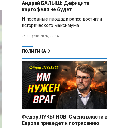
Андрей БАЛЫШ: Дефицита
снабжать топливом через
региональных операторов
картофеля не будет
И посевные площади рапса достигли
Беларусь и Россия
исторического максимума
усиливают сотрудничество по
реализации Целей устойчивого
05 августа 2026, 00:34
развития
Минобороны РФ:
ПОЛИТИКА
Освобождены Зарница и
Рыжевка
Строительство крупнейшего
логцентра Wildberries в
Беларуси идет с опережением
графика
Вячеслав Володин:
Противодействие
мошенничеству и миграционная
Федор ЛУКЬЯНОВ: Смена власти в
политика — приоритеты работы
Европе приведет к потрясению
Госдумы