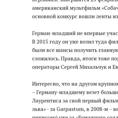
американский мультфильм «Собач
основной конкурс вошли ленты из
Герман-младший не впервые участ
В 2015 году он уже возил туда фи
были все шансы получить главную
сложилось. Правда, итоги тоже п
операторы Сергей Михальчук и Е
Интересно, что на другом крупн
– Герману-младшему везет больше
Лаурентиса за свой первый фильм 
льва» - за Garpastum, в 2008-м – 
режиссер) уже за «Бумажного солд