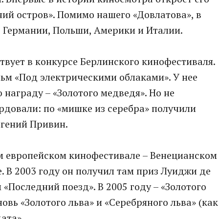
ий остров». Помимо нашего «Довлатова», в
 Германии, Польши, Америки и Италии.
вует в конкурсе Берлинского кинофестиваля.
льм «Под электрическими облаками». У нее
 награду – «Золотого медведя». Но не
ордовали: по «мишке из серебра» получили
вгений Привин.
ом европейском кинофестивале – Венецианском
. В 2003 году он получил там приз Луиджи де
«Последний поезд». В 2005 году – «Золотого
вновь «Золотого льва» и «Серебряного льва» (как
ата».