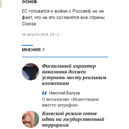
основ
ЕС готовится к войне с Россией, но не
Владимир Путин запросил у
факт, что на это согласятся все страны
военного командования оценки
Союза
обстановки на линии боевого
соприкосновения
06 августа 2026, 00:12
Владимир Путин провел
крупные кадровые
МНЕНИЯ
перестановки в командовании
СВО и Минобороны
Фискальный характер
наказания должен
Минобороны РФ: новые
уступать месту реальным
военно-строительные
вложениям
подразделения будут возводить
стратегические объекты по всей
Николай Валуев
стране
О механизме «Инвестиции
вместо штрафов»
Киевский режим готов
идти на государственный
терроризм