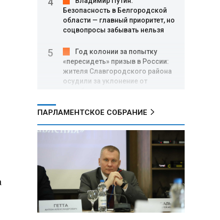
Владимир Путин:
Безопасность в Белгородской
области — главный приоритет, но
соцвопросы забывать нельзя
Год колонии за попытку
«пересидеть» призыв в России:
жителя Славгородского района
осудили за уклонение от
службы
ПАРЛАМЕНТСКОЕ СОБРАНИЕ
В Свердловской области
взорван автомобиль директора
производителя дронов «Упырь»
Российские пловцы
выиграли все золотые медали
первого дня Кубка мира по
а
зимнему плаванию
Александр Новак:
Независимые АЗС начнут