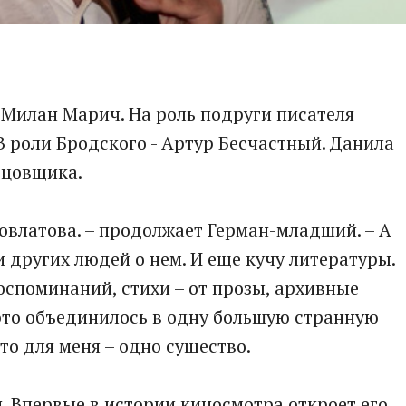
 Милан Марич. На роль подруги писателя
В роли Бродского - Артур Бесчастный. Данила
рцовщика.
Довлатова. – продолжает Герман-младший. – А
 других людей о нем. И еще кучу литературы.
воспоминаний, стихи – от прозы, архивные
 это объединилось в одну большую странную
это для меня – одно существо.
. Впервые в истории киносмотра откроет его