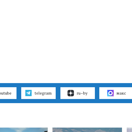
outube
telegram
ru–by
макс