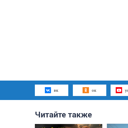
вк
ок
y
Читайте также