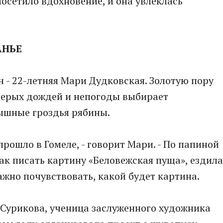
посетило вдохновение, и она увлеклась
АНЬЕ
ен - 22-летняя Мари Дудковская. Золотую пору
 серых дождей и непогоды выбирает
пышные гроздья рябины.
прошло в Гомеле, - говорит Мари. - По папиной
как писать картину «Беловежская пуща», ездила
Важно почувствовать, какой будет картина.
Сурикова, ученица заслуженного художника