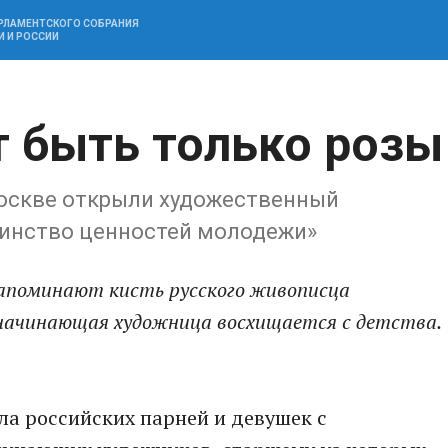
АРЛАМЕНТСКОГО СОБРАНИЯ
И И РОССИИ
т быть только розы
оскве открыли художественный
динство ценностей молодежи»
апоминают кисть русского живописца
ачинающая художница восхищается с детства.
ла российских парней и девушек с