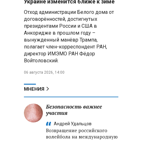
Украине изменится ближе к зиме
приведшие к гибели детей в
е
Отход администрации Белого дома от
Белгородской области и под
Геленджиком
договорённостей, достигнутых
президентами России и США в
Пять месяцев один на
Анкоридже в прошлом году –
позиции: боец с позывным Гуль
вынужденный манёвр Трампа,
отбивал атаки ВСУ под ударами
полагает член-корреспондент РАН,
дронов
директор ИМЭМО РАН Фёдор
Войтоловский.
Владимир Путин:
Безопасность в Белгородской
06 августа 2026, 14:00
области — главный приоритет, но
соцвопросы забывать нельзя
МНЕНИЯ
Год колонии за попытку
«пересидеть» призыв в России:
Безопасность важнее
жителя Славгородского района
участия
осудили за уклонение от
службы
Андрей Удальцов
Возвращение российского
волейбола на международную