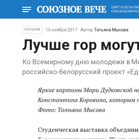
САЙТ ГАЗЕТЫ П
СОЮЗА БЕЛАРУС
15 ноября 2017
Автор
Татьяна Мысова
КУЛЬТУРА
Лучше гор могу
Ко Всемирному дню молодежи в М
российско-белорусский проект «Е
Яркие картины Мари Дудковской н
Константина Коровина, которым н
Фото: Татьяна Мысова
Студенческая выставка объедини