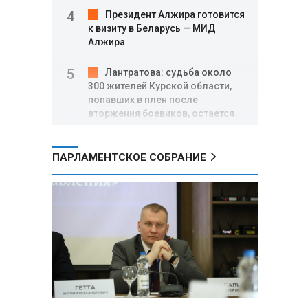
Президент Алжира готовится
к визиту в Беларусь — МИД
Алжира
Лантратова: судьба около
300 жителей Курской области,
попавших в плен после
вторжения боевиков, остается
неизвестной
ПАРЛАМЕНТСКОЕ СОБРАНИЕ
Второй энергоблок БелАЭС
вновь вышел на номинальную
мощность после диагностики
оборудования
СК РФ: от вторжения
украинских боевиков в Курскую
область погибли 640 мирных
жителей, более 87 тысяч
признаны потерпевшими