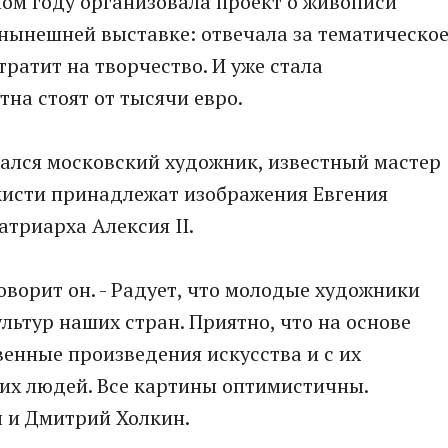
ом году организовала проект о живописи
 нынешней выставке: отвечала за тематическо
тратит на творчество. И уже стала
на стоят от тысячи евро.
ался московский художник, известный мастер
кисти принадлежат изображения Евгения
триарха Алексия II.
говорит он. - Радует, что молодые художники
льтур наших стран. Приятно, что на основе
енные произведения искусства и с их
их людей. Все картины оптимистичны.
л и Дмитрий Холкин.