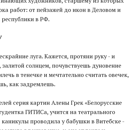
чинающих художников, старшему из которых
ка работ: от пейзажей до икон в Деловом и
 республики в РФ.
У
ескрайние луга. Кажется, протяни руку - и
 залитой солнцем, почувствуешь дуновение
илечь в тенечке и мечтательно считать овечек,
шь, как задремлешь.
телей серия картин Алены Грек «Белорусские
тудентка ГИТИСа, учится на театрального
каникулы проводила у бабушки в Витебске -