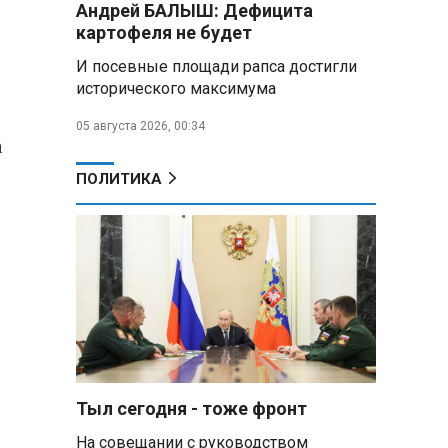
Андрей БАЛЫШ: Дефицита
самых популярных зарубежных
картофеля не будет
городов у российских туристов
И посевные площади рапса достигли
Минобороны РФ: при
исторического максимума
освобождении Анискино ВСУ
понесли большие потери, часть
05 августа 2026, 00:34
военных сдалась в плен
а
ПОЛИТИКА
Александр Лукашенко:
Россияне «услышали батьку» и
скупают пустующие дома в
белорусских деревнях
Алесандр Лукашенко назвал
работу сельской торговли
«неудовлетворительной» и
возмутился «просрочкой и
тухлятиной»
Тыл сегодня - тоже фронт
Владимир Путин обсудил с
Совбезом дополнительные
На совещании с руководством