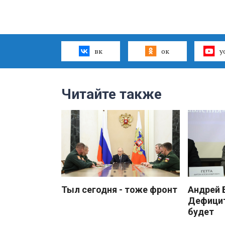
вк
ок
y
Читайте также
Тыл сегодня - тоже фронт
Андрей
Дефицит
будет