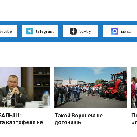
outube
telegram
ru–by
макс
 БАЛЫШ:
Такой Воронеж не
П
а картофеля не
догонишь
«