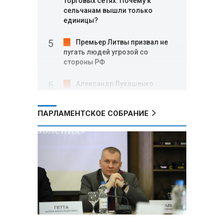
торговых сетях: Почему к
сельчанам вышли только
единицы?
Премьер Литвы призвал не
пугать людей угрозой со
стороны РФ
Александр Лукашенко
подарили белорусский бинокль,
изготовленный по стандартам
ПАРЛАМЕНТСКОЕ СОБРАНИЕ
НАТО
В Белгородской области при
новых атаках ВСУ пострадали
еще четыре человека
Александр Лукашенко о
работе Белкоопсоюза: «Если это
так, это жуть»
Минск возглавил рейтинг