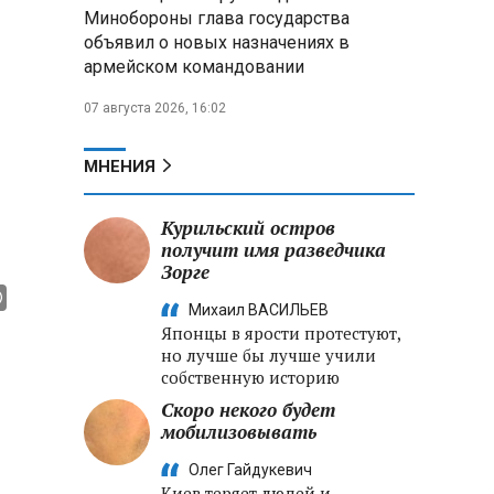
меры по защите инфраструктуры
Минобороны глава государства
от терактов
объявил о новых назначениях в
армейском командовании
Минобороны РФ: «Искандер»
уничтожил эшелон с техникой
07 августа 2026, 16:02
ВСУ в Днепропетровской
области
МНЕНИЯ
Главы правительств ЕАЭС
подписали три соглашения по
Курильский остров
e‑торговле, биржевому рынку и
получит имя разведчика
ученым званиям
Зорге
Михаил ВАСИЛЬЕВ
Японцы в ярости протестуют,
но лучше бы лучше учили
собственную историю
Скоро некого будет
мобилизовывать
Олег Гайдукевич
Киев теряет людей и