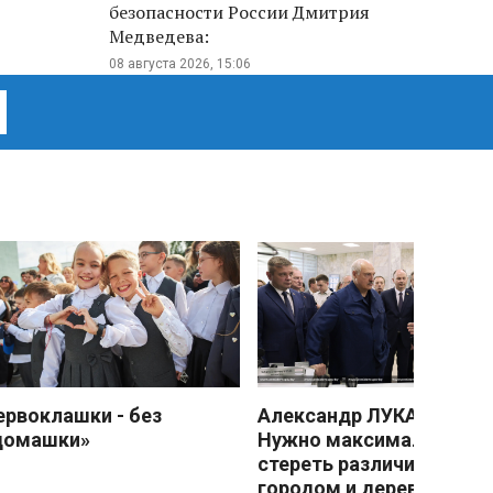
безопасности России Дмитрия
Медведева:
08 августа 2026, 15:06
ервоклашки - без
Александр ЛУКАШЕНКО
домашки»
Нужно максимально
стереть различия межд
городом и деревней