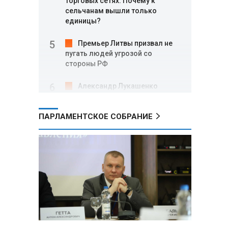
торговых сетях: Почему к
сельчанам вышли только
единицы?
Премьер Литвы призвал не
пугать людей угрозой со
стороны РФ
Александр Лукашенко
подарили белорусский бинокль,
изготовленный по стандартам
ПАРЛАМЕНТСКОЕ СОБРАНИЕ
НАТО
В Белгородской области при
новых атаках ВСУ пострадали
еще четыре человека
Александр Лукашенко о
работе Белкоопсоюза: «Если это
так, это жуть»
Минск возглавил рейтинг