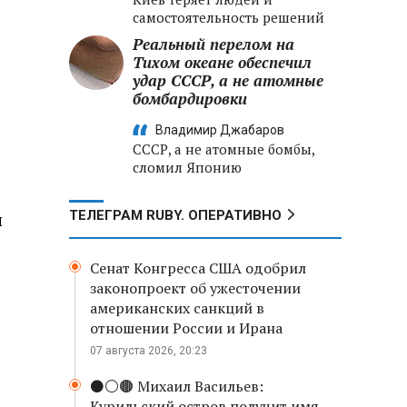
самостоятельность решений
Реальный перелом на
Тихом океане обеспечил
удар СССР, а не атомные
бомбардировки
Владимир Джабаров
СССР, а не атомные бомбы,
сломил Японию
и
ТЕЛЕГРАМ RUBY. ОПЕРАТИВНО
Сенат Конгресса США одобрил
законопроект об ужесточении
американских санкций в
отношении России и Ирана
07 августа 2026, 20:23
⚫️⚪️🟤 Михаил Васильев:
Курильский остров получит имя