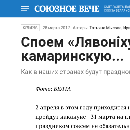
САЙТ ГАЗЕТЫ П
СОЮЗА БЕЛАРУС
28 марта 2017
Авторы:
Татьяна Мысова
,
Ир
КУЛЬТУРА
Споем «Лявонiх
камаринскую...
Как в наших странах будут праздн
Фото: БЕЛТА
2 апреля в этом году приходится
пройдут накануне - 31 марта на г
праздником совсем не обязательно