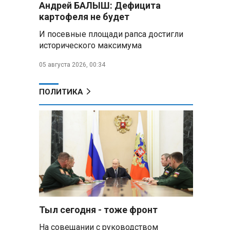
Андрей БАЛЫШ: Дефицита
самых популярных зарубежных
картофеля не будет
городов у российских туристов
И посевные площади рапса достигли
Минобороны РФ: при
исторического максимума
освобождении Анискино ВСУ
понесли большие потери, часть
05 августа 2026, 00:34
военных сдалась в плен
ПОЛИТИКА
Александр Лукашенко:
Россияне «услышали батьку» и
скупают пустующие дома в
белорусских деревнях
Алесандр Лукашенко назвал
работу сельской торговли
«неудовлетворительной» и
возмутился «просрочкой и
тухлятиной»
Тыл сегодня - тоже фронт
Владимир Путин обсудил с
Совбезом дополнительные
На совещании с руководством