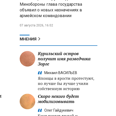
меры по защите инфраструктуры
Минобороны глава государства
от терактов
объявил о новых назначениях в
армейском командовании
Минобороны РФ: «Искандер»
уничтожил эшелон с техникой
07 августа 2026, 16:02
ВСУ в Днепропетровской
области
МНЕНИЯ
Главы правительств ЕАЭС
подписали три соглашения по
Курильский остров
e‑торговле, биржевому рынку и
получит имя разведчика
ученым званиям
Зорге
Михаил ВАСИЛЬЕВ
Японцы в ярости протестуют,
но лучше бы лучше учили
собственную историю
и
Скоро некого будет
мобилизовывать
Олег Гайдукевич
Киев теряет людей и