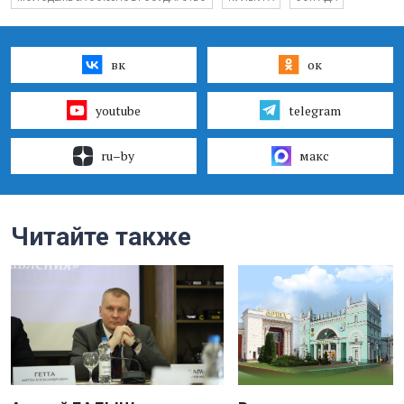
вк
ок
youtube
telegram
ru–by
макс
Читайте также