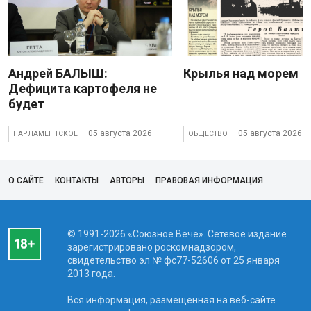
Андрей БАЛЫШ:
Крылья над морем
Дефицита картофеля не
будет
05 августа 2026
05 августа 2026
ПАРЛАМЕНТСКОЕ
ОБЩЕСТВО
О САЙТЕ
КОНТАКТЫ
АВТОРЫ
ПРАВОВАЯ ИНФОРМАЦИЯ
© 1991-2026 «Союзное Вече». Сетевое издание
зарегистрировано роскомнадзором,
свидетельство эл № фc77-52606 от 25 января
2013 года.
Вся информация, размещенная на веб-сайте