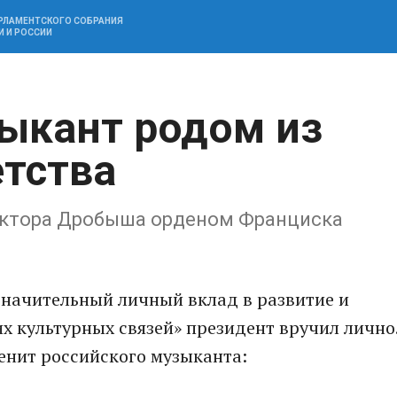
АРЛАМЕНТСКОГО СОБРАНИЯ
И И РОССИИ
ыкант родом из
етства
иктора Дробыша орденом Франциска
значительный личный вклад в развитие и
х культурных связей» президент вручил лично
ценит российского музыканта: