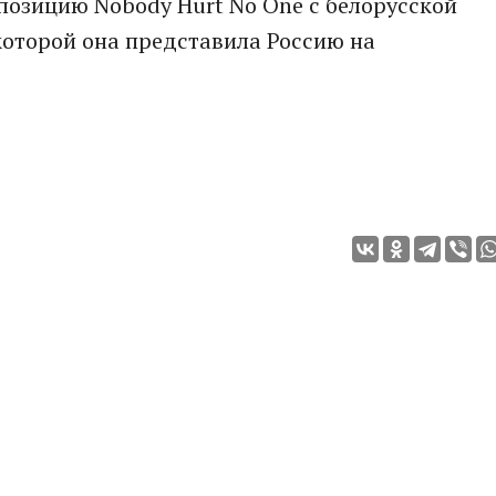
позицию Nobody Hurt No One с белорусской
которой она представила Россию на