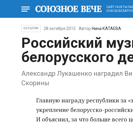
САЙТ ГАЗЕТЫ П
СОЮЗА БЕЛАРУС
28 октября 2015
Автор
Нина КАТАЕВА
КУЛЬТУРА
Российский муз
белорусского д
Александр Лукашенко наградил В
Скорины
Главную награду республики за «
укрепление белорусско-российски
И объяснил, за что больше всего 