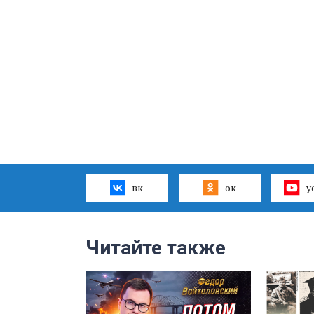
вк
ок
y
Читайте также