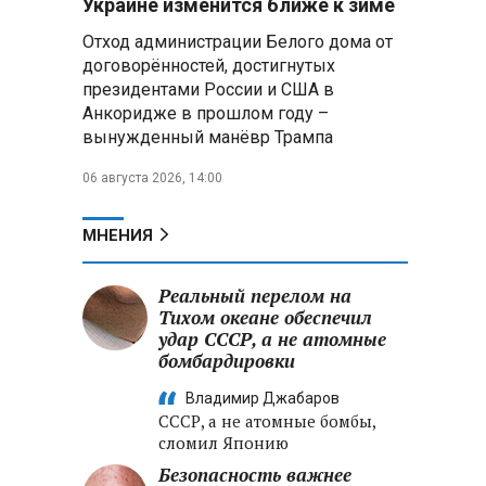
Украине изменится ближе к зиме
летательных аппаратов
Отход администрации Белого дома от
договорённостей, достигнутых
Президент Алжира готовится
президентами России и США в
к визиту в Беларусь — МИД
Алжира
Анкоридже в прошлом году –
вынужденный манёвр Трампа
Лантратова: судьба около
06 августа 2026, 14:00
300 жителей Курской области,
попавших в плен после
вторжения боевиков, остается
МНЕНИЯ
неизвестной
Реальный перелом на
Второй энергоблок БелАЭС
вновь вышел на номинальную
Тихом океане обеспечил
мощность после диагностики
удар СССР, а не атомные
оборудования
бомбардировки
Владимир Джабаров
СССР, а не атомные бомбы,
сломил Японию
Безопасность важнее