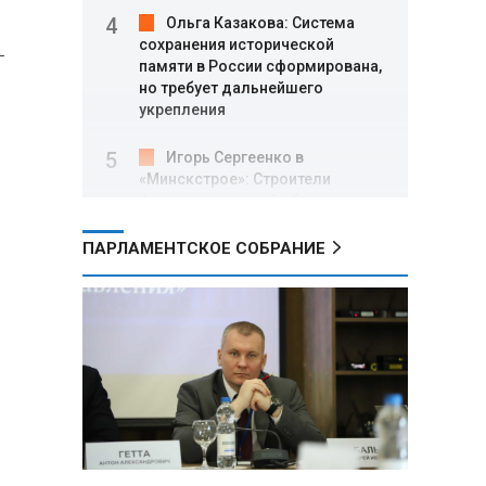
Ольга Казакова: Система
сохранения исторической
-
памяти в России сформирована,
но требует дальнейшего
укрепления
Игорь Сергеенко в
«Минскстрое»: Строители
формируют новый облик страны
и должны активнее участвовать
в улучшении охраны труда
ПАРЛАМЕНТСКОЕ СОБРАНИЕ
МИД РФ: Поездка
Зеленского в США не принесла
ожидаемых результатов
Белорусские школьники
собрали первые «космические»
томаты из семян, побывавших
на орбите
5