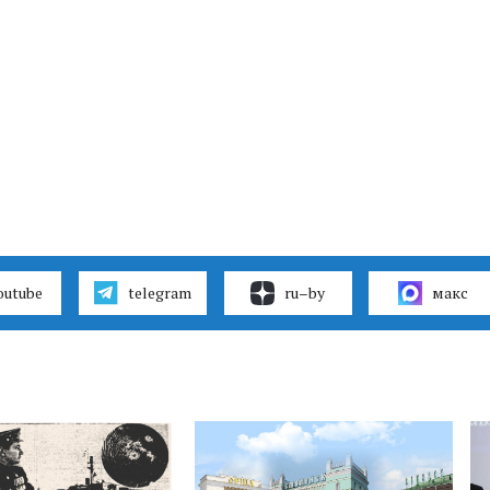
outube
telegram
ru–by
макс