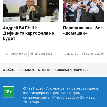
Андрей БАЛЫШ:
Первоклашки - без
Дефицита картофеля не
«домашки»
будет
05 августа 2026
08 августа 2026
ПАРЛАМЕНТСКОЕ
ОБЩЕСТВО
О САЙТЕ
КОНТАКТЫ
АВТОРЫ
ПРАВОВАЯ ИНФОРМАЦИЯ
© 1991-2026 «Союзное Вече». Сетевое издание
зарегистрировано роскомнадзором,
свидетельство эл № фc77-52606 от 25 января
2013 года.