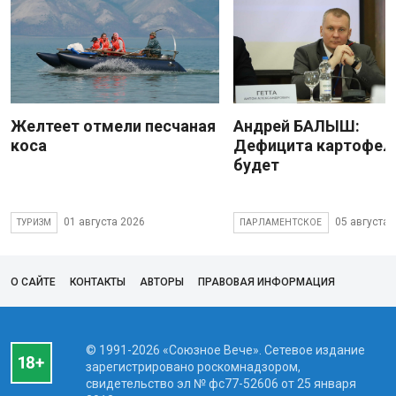
Желтеет отмели песчаная
Андрей БАЛЫШ:
коса
Дефицита картофеля
будет
01 августа 2026
05 августа 
ТУРИЗМ
ПАРЛАМЕНТСКОЕ
О САЙТЕ
КОНТАКТЫ
АВТОРЫ
ПРАВОВАЯ ИНФОРМАЦИЯ
© 1991-2026 «Союзное Вече». Сетевое издание
зарегистрировано роскомнадзором,
свидетельство эл № фc77-52606 от 25 января